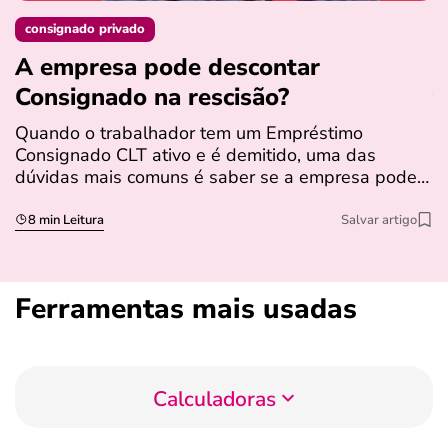
consignado privado
A empresa pode descontar
N
Consignado na rescisão​?
t
Quando o trabalhador tem um Empréstimo
N
Consignado CLT ativo e é demitido, uma das
l
dúvidas mais comuns é saber se a empresa pode…
e
s
8 min Leitura
Salvar artigo
Ferramentas mais usadas
Calculadoras