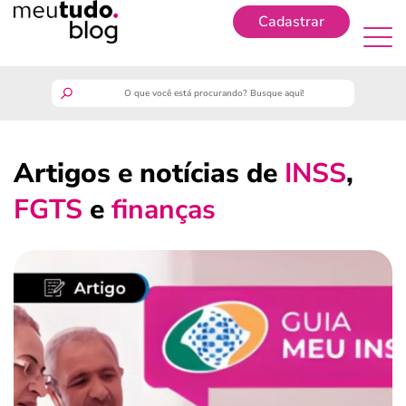
Cadastrar
Cadastrar
meutudo
Artigos e notícias de
INSS
,
guia do trabalhador
FGTS
e
finanças
finanças
benefícios
crédito fácil
últimas notícias