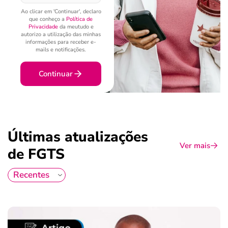
Ao clicar em 'Continuar', declaro
que conheço a
Política de
Privacidade
da meutudo e
autorizo a utilização das minhas
informações para receber e-
mails e notificações.
Continuar
Últimas atualizações
Ver mais
de FGTS