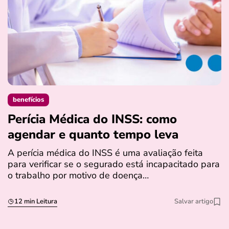
benefícios
Perícia Médica do INSS: como
D
agendar e quanto tempo leva
a
s
A perícia médica do INSS é uma avaliação feita
para verificar se o segurado está incapacitado para
O
o trabalho por motivo de doença…
I
q
12 min Leitura
Salvar artigo