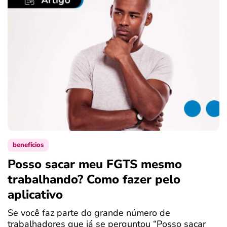
benefícios
Posso sacar meu FGTS mesmo
C
trabalhando? Como fazer pelo
2
aplicativo
O
(
Se você faz parte do grande número de
F
trabalhadores que já se perguntou “Posso sacar