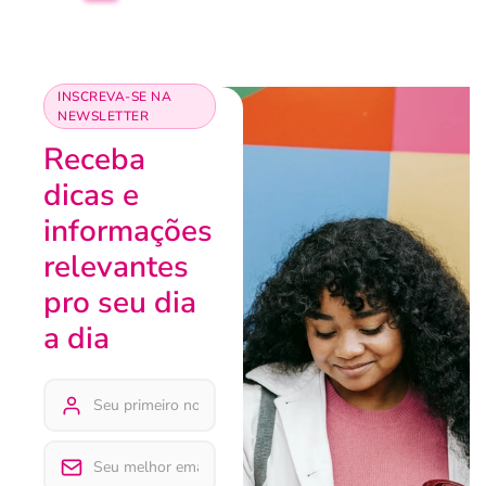
INSCREVA-SE NA
NEWSLETTER
Receba
dicas e
informações
relevantes
pro seu dia
a dia