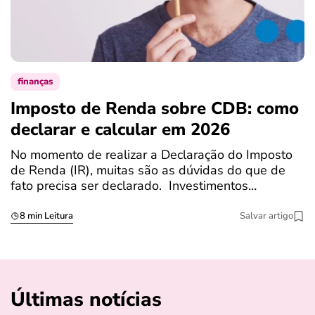
finanças
Imposto de Renda sobre CDB: como
N
declarar e calcular em 2026
a
No momento de realizar a Declaração do Imposto
T
de Renda (IR), muitas são as dúvidas do que de
c
fato precisa ser declarado. Investimentos…
c
8 min Leitura
Salvar artigo
Últimas notícias