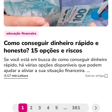
educação financeira
Como conseguir dinheiro rápido e
C
honesto? 15 opções e riscos
S
Se você está em busca de como conseguir dinheiro
S
rápido, há várias opções disponíveis que podem
q
ajudar a aliviar a sua situação financeira. …
a
17 min Leitura
Salvar artigo
1
2
3
4
5
…
361