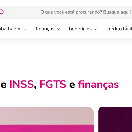
rabalhador
finanças
benefícios
crédito fáci
de
INSS
,
FGTS
e
finanças