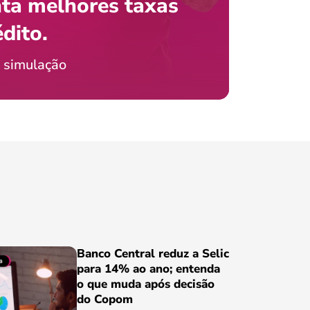
ta melhores taxas
que e
 com o celular?
édito.
preci
icia Jordão
 simulação
Conheça
Banco Central reduz a Selic
para 14% ao ano; entenda
o que muda após decisão
do Copom