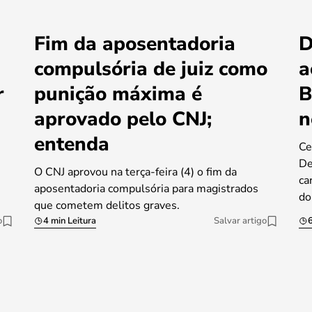
Fim da aposentadoria
D
compulsória de juiz como
a
r
punição máxima é
B
aprovado pelo CNJ;
n
entenda
Ce
De
O CNJ aprovou na terça-feira (4) o fim da
ca
aposentadoria compulsória para magistrados
do
que cometem delitos graves.
o
4 min Leitura
Salvar artigo
6