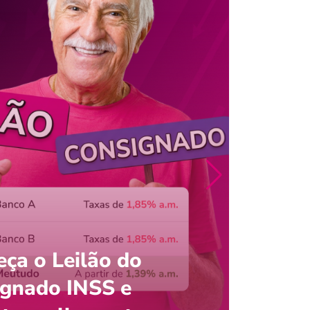
ça o Leilão do
ignado INSS e
Entre
onsultar saldo do FGTS pelo C