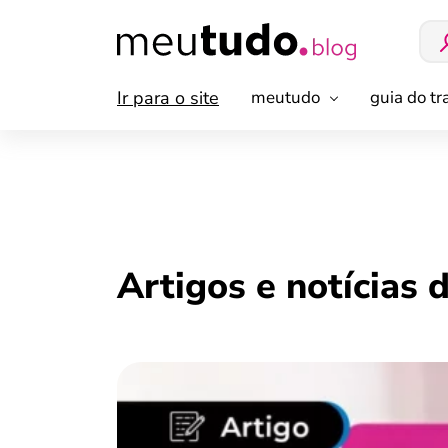
Ir para o site
meutudo
guia do t
Artigos e notícias 