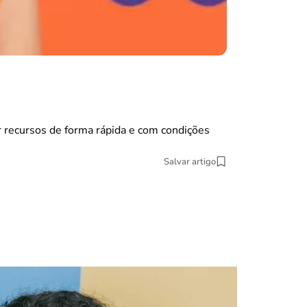
benefícios
Fui demi
O Fundo de Gara
15 min Leitura
 recursos de forma rápida e com condições
Salvar artigo