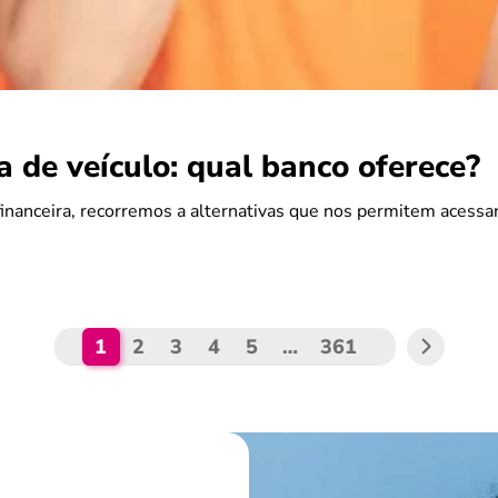
 de veículo: qual banco oferece?
nanceira, recorremos a alternativas que nos permitem acessar
1
2
3
4
5
…
361