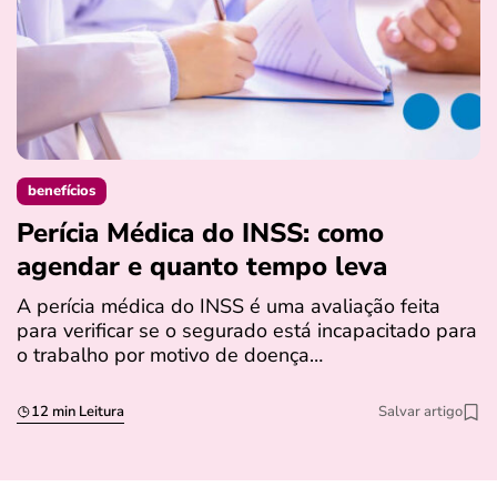
benefícios
Perícia Médica do INSS: como
D
agendar e quanto tempo leva
a
s
A perícia médica do INSS é uma avaliação feita
para verificar se o segurado está incapacitado para
O
o trabalho por motivo de doença…
I
q
12 min Leitura
Salvar artigo