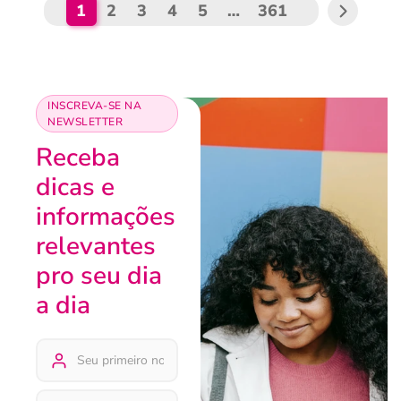
1
2
3
4
5
…
361
INSCREVA-SE NA
NEWSLETTER
Receba
dicas e
informações
relevantes
pro seu dia
a dia