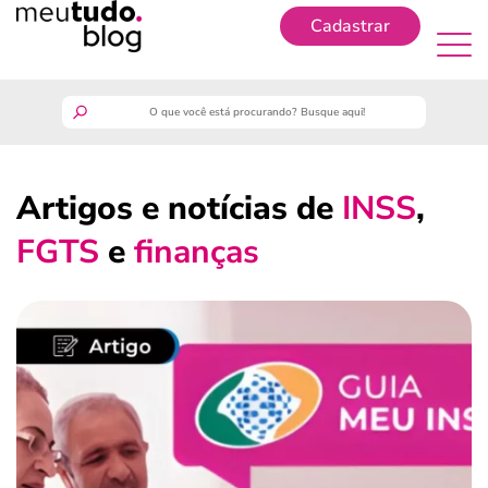
Cadastrar
Cadastrar
meutudo
Artigos e notícias de
INSS
,
guia do trabalhador
FGTS
e
finanças
finanças
benefícios
crédito fácil
últimas notícias