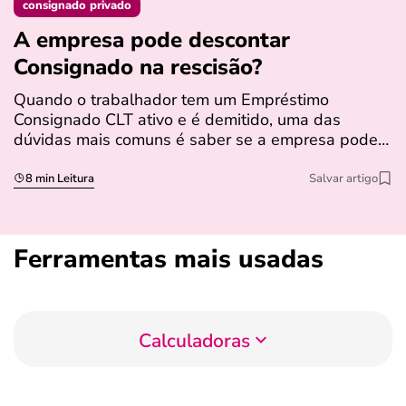
consignado privado
A empresa pode descontar
N
Consignado na rescisão​?
t
Quando o trabalhador tem um Empréstimo
N
Consignado CLT ativo e é demitido, uma das
l
dúvidas mais comuns é saber se a empresa pode…
e
s
8 min Leitura
Salvar artigo
Ferramentas mais usadas
Calculadoras