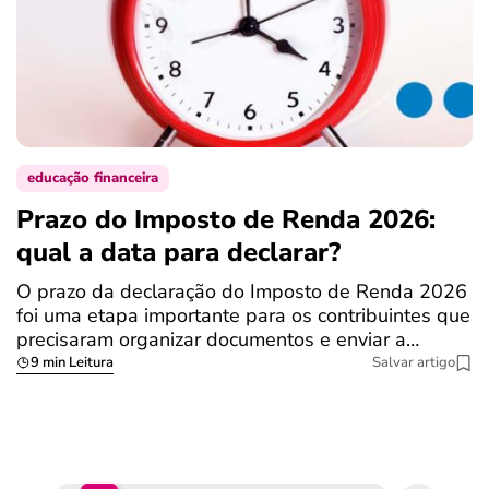
educação financeira
Prazo do Imposto de Renda 2026:
C
qual a data para declarar?
r
R
O prazo da declaração do Imposto de Renda 2026
foi uma etapa importante para os contribuintes que
A
precisaram organizar documentos e enviar a…
m
9 min Leitura
Salvar artigo
q
S