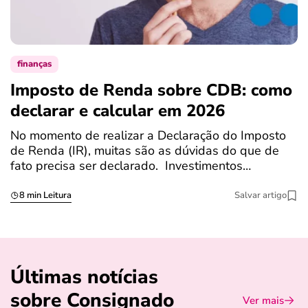
finanças
Imposto de Renda sobre CDB: como
N
declarar e calcular em 2026
a
No momento de realizar a Declaração do Imposto
T
de Renda (IR), muitas são as dúvidas do que de
c
fato precisa ser declarado. Investimentos…
c
8 min Leitura
Salvar artigo
Últimas notícias
sobre Consignado
Ver mais