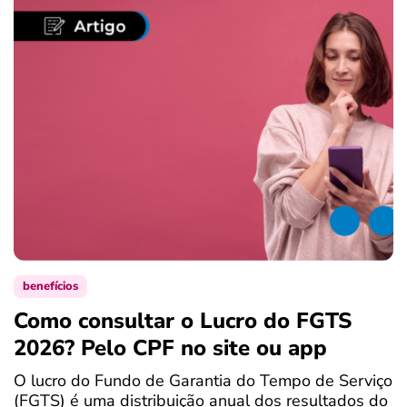
benefícios
Como consultar o Lucro do FGTS
C
2026? Pelo CPF no site ou app
P
O lucro do Fundo de Garantia do Tempo de Serviço
S
(FGTS) é uma distribuição anual dos resultados do
d