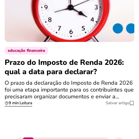
educação financeira
Prazo do Imposto de Renda 2026:
C
qual a data para declarar?
r
R
O prazo da declaração do Imposto de Renda 2026
foi uma etapa importante para os contribuintes que
A
precisaram organizar documentos e enviar a…
m
9 min Leitura
Salvar artigo
q
S