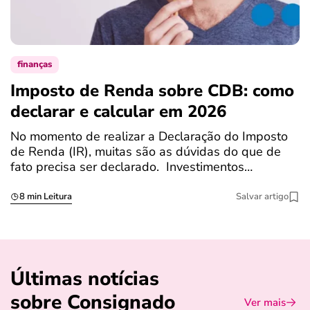
finanças
Imposto de Renda sobre CDB: como
N
declarar e calcular em 2026
a
No momento de realizar a Declaração do Imposto
T
de Renda (IR), muitas são as dúvidas do que de
c
fato precisa ser declarado. Investimentos…
c
8 min Leitura
Salvar artigo
Últimas notícias
sobre Consignado
Ver mais