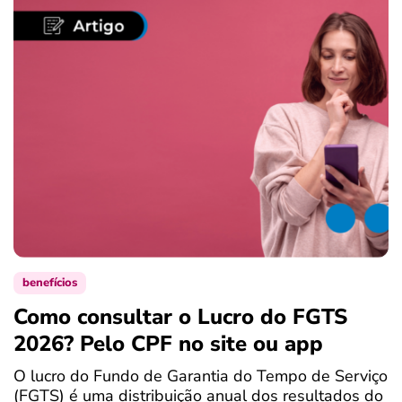
benefícios
Como consultar o Lucro do FGTS
C
2026? Pelo CPF no site ou app
P
O lucro do Fundo de Garantia do Tempo de Serviço
S
(FGTS) é uma distribuição anual dos resultados do
d