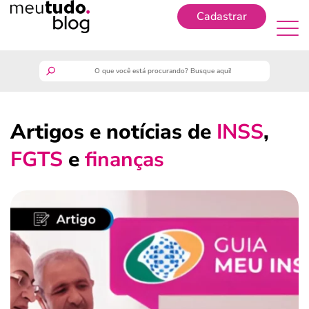
Cadastrar
Cadastrar
meutudo
Artigos e notícias de
INSS
,
guia do trabalhador
FGTS
e
finanças
finanças
benefícios
crédito fácil
últimas notícias