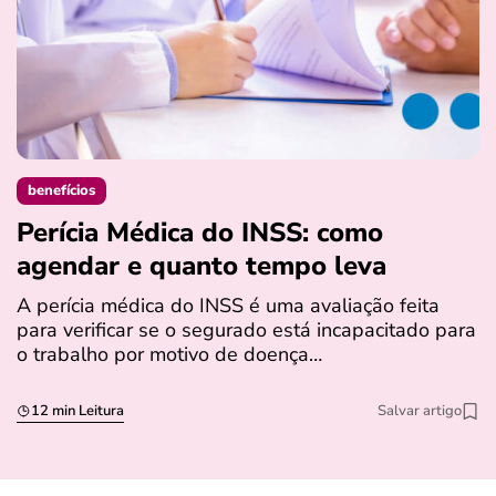
benefícios
Perícia Médica do INSS: como
D
agendar e quanto tempo leva
a
s
A perícia médica do INSS é uma avaliação feita
para verificar se o segurado está incapacitado para
O
o trabalho por motivo de doença…
I
q
12 min Leitura
Salvar artigo