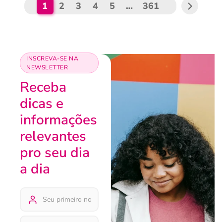
1
2
3
4
5
…
361
INSCREVA-SE NA
NEWSLETTER
Receba
dicas e
informações
relevantes
pro seu dia
a dia