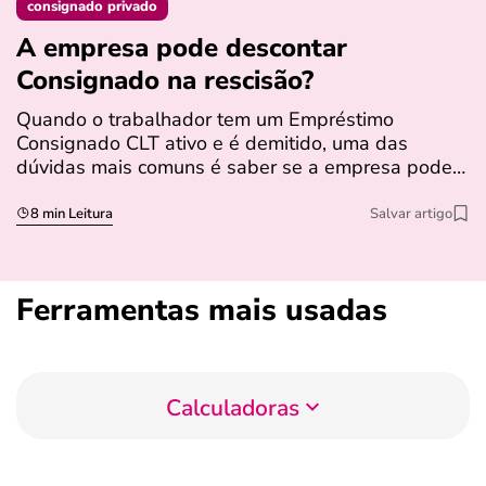
consignado privado
A empresa pode descontar
N
Consignado na rescisão​?
t
Quando o trabalhador tem um Empréstimo
N
Consignado CLT ativo e é demitido, uma das
l
dúvidas mais comuns é saber se a empresa pode…
e
s
8 min Leitura
Salvar artigo
Ferramentas mais usadas
Calculadoras