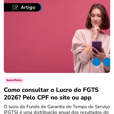
benefícios
Como consultar o Lucro do FGTS
C
2026? Pelo CPF no site ou app
P
O lucro do Fundo de Garantia do Tempo de Serviço
S
(FGTS) é uma distribuição anual dos resultados do
d