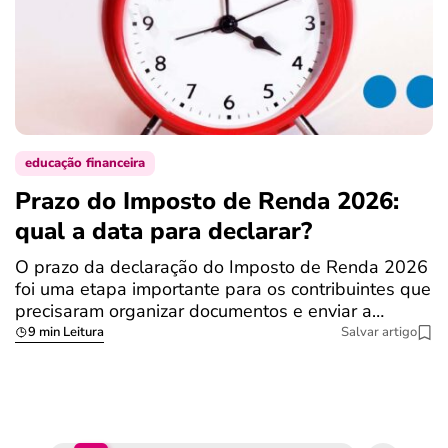
educação financeira
Prazo do Imposto de Renda 2026:
C
qual a data para declarar?
r
R
O prazo da declaração do Imposto de Renda 2026
foi uma etapa importante para os contribuintes que
A
precisaram organizar documentos e enviar a…
m
9 min Leitura
Salvar artigo
q
S