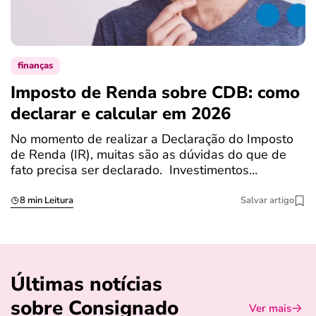
finanças
Imposto de Renda sobre CDB: como
N
declarar e calcular em 2026
a
No momento de realizar a Declaração do Imposto
T
de Renda (IR), muitas são as dúvidas do que de
c
fato precisa ser declarado. Investimentos…
c
8 min Leitura
Salvar artigo
Últimas notícias
sobre Consignado
Ver mais