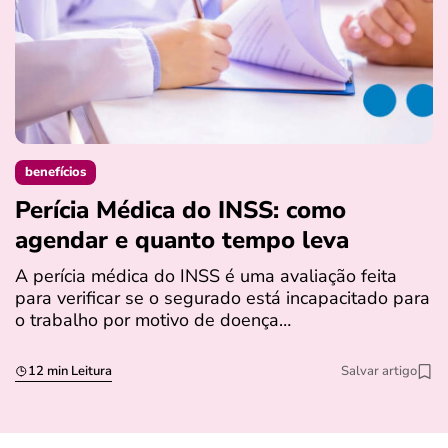
benefícios
Perícia Médica do INSS: como
D
agendar e quanto tempo leva
a
s
A perícia médica do INSS é uma avaliação feita
para verificar se o segurado está incapacitado para
O
o trabalho por motivo de doença…
I
q
12 min Leitura
Salvar artigo