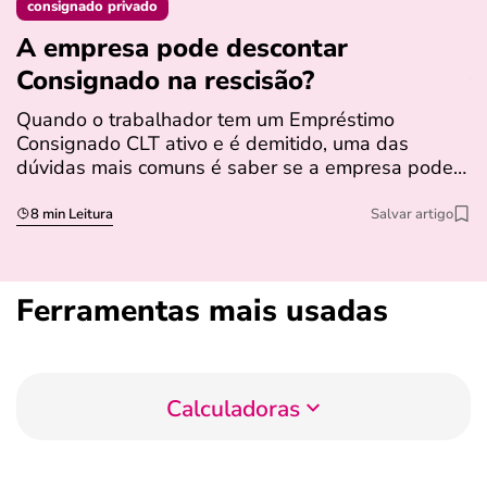
consignado privado
A empresa pode descontar
N
Consignado na rescisão​?
t
Quando o trabalhador tem um Empréstimo
N
Consignado CLT ativo e é demitido, uma das
l
dúvidas mais comuns é saber se a empresa pode…
e
s
8 min Leitura
Salvar artigo
Ferramentas mais usadas
Calculadoras