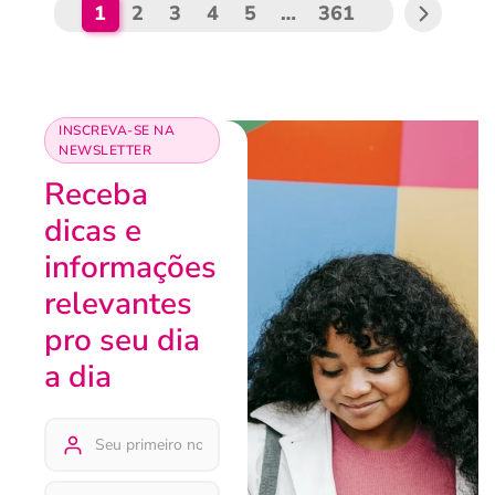
1
2
3
4
5
…
361
INSCREVA-SE NA
NEWSLETTER
Receba
dicas e
informações
relevantes
pro seu dia
a dia