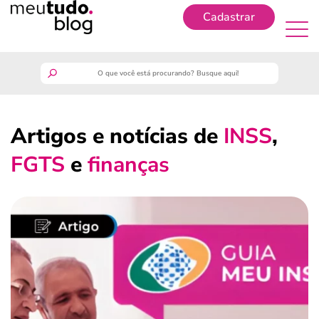
Cadastrar
Cadastrar
meutudo
Artigos e notícias de
INSS
,
guia do trabalhador
FGTS
e
finanças
finanças
benefícios
crédito fácil
últimas notícias