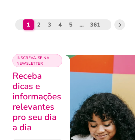
1
2
3
4
5
…
361
INSCREVA-SE NA
NEWSLETTER
Receba
dicas e
informações
relevantes
pro seu dia
a dia