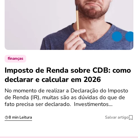
finanças
Imposto de Renda sobre CDB: como
N
declarar e calcular em 2026
a
No momento de realizar a Declaração do Imposto
T
de Renda (IR), muitas são as dúvidas do que de
c
fato precisa ser declarado. Investimentos…
c
8 min Leitura
Salvar artigo