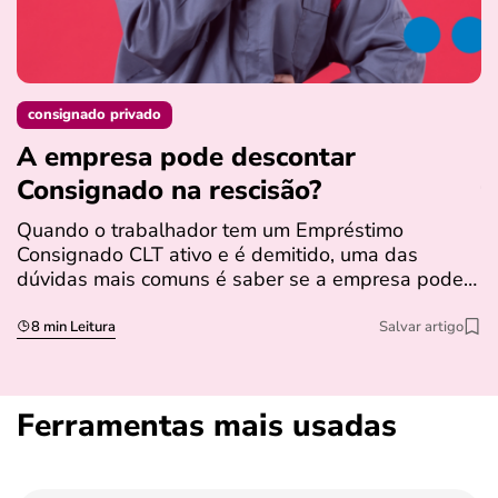
consignado privado
A empresa pode descontar
N
Consignado na rescisão​?
t
Quando o trabalhador tem um Empréstimo
N
Consignado CLT ativo e é demitido, uma das
l
dúvidas mais comuns é saber se a empresa pode…
e
s
8 min Leitura
Salvar artigo
Ferramentas mais usadas