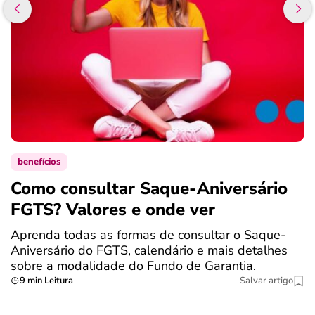
benefícios
Como consultar Saque-Aniversário
S
FGTS? Valores e onde ver
a
Aprenda todas as formas de consultar o Saque-
O
Aniversário do FGTS, calendário e mais detalhes
é
sobre a modalidade do Fundo de Garantia.
a
9 min Leitura
Salvar artigo