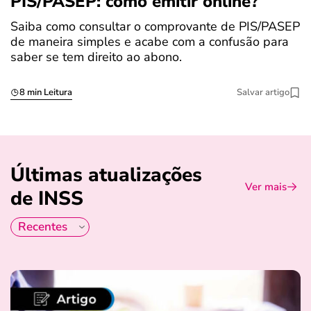
PIS/PASEP: como emitir online?
c
Saiba como consultar o comprovante de PIS/PASEP
O
de maneira simples e acabe com a confusão para
é
saber se tem direito ao abono.
u
8 min Leitura
Salvar artigo
Últimas atualizações
Ver mais
de INSS