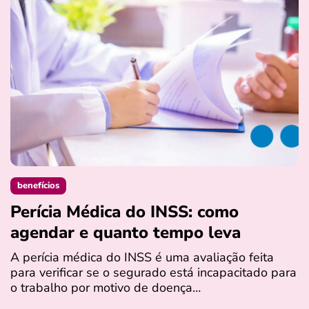
benefícios
Perícia Médica do INSS: como
D
agendar e quanto tempo leva
a
s
A perícia médica do INSS é uma avaliação feita
para verificar se o segurado está incapacitado para
O
o trabalho por motivo de doença…
I
q