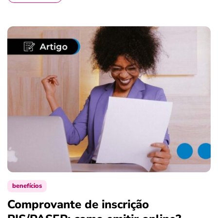
benefícios
Comprovante de inscrição
S