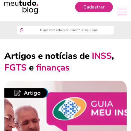
Cadastrar
Cadastrar
meutudo
Artigos e notícias de
INSS
,
guia do trabalhador
FGTS
e
finanças
finanças
benefícios
crédito fácil
últimas notícias