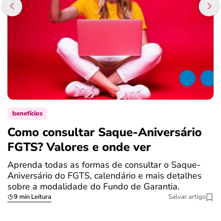
benefícios
Como consultar Saque-Aniversário
S
FGTS? Valores e onde ver
a
Aprenda todas as formas de consultar o Saque-
O
Aniversário do FGTS, calendário e mais detalhes
é
sobre a modalidade do Fundo de Garantia.
a
9 min Leitura
Salvar artigo