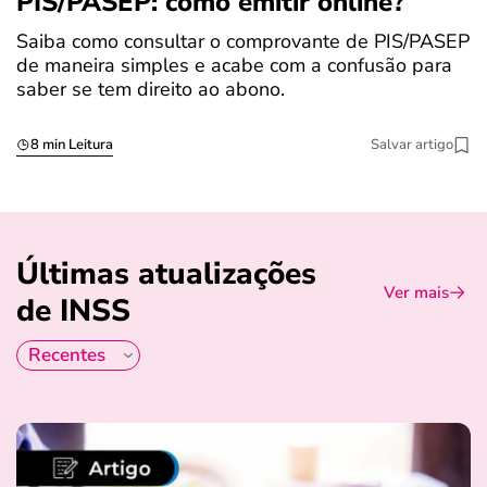
PIS/PASEP: como emitir online?
c
Saiba como consultar o comprovante de PIS/PASEP
O
de maneira simples e acabe com a confusão para
é
saber se tem direito ao abono.
u
8 min Leitura
Salvar artigo
Últimas atualizações
Ver mais
de INSS