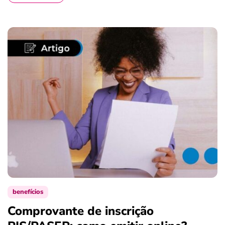
benefícios
Comprovante de inscrição
S