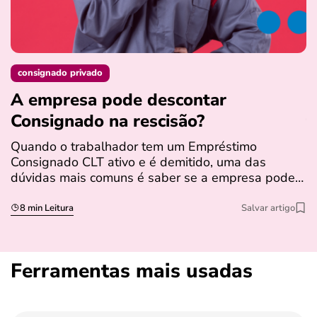
consignado privado
A empresa pode descontar
N
Consignado na rescisão​?
t
Quando o trabalhador tem um Empréstimo
N
Consignado CLT ativo e é demitido, uma das
l
dúvidas mais comuns é saber se a empresa pode…
e
s
8 min Leitura
Salvar artigo
Ferramentas mais usadas