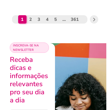
1
2
3
4
5
…
361
INSCREVA-SE NA
NEWSLETTER
Receba
dicas e
informações
relevantes
pro seu dia
a dia