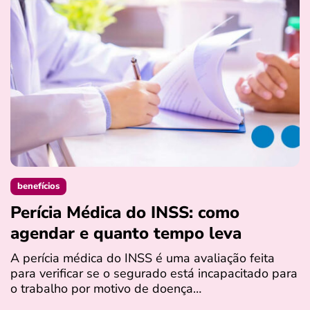
benefícios
Perícia Médica do INSS: como
D
agendar e quanto tempo leva
a
s
A perícia médica do INSS é uma avaliação feita
para verificar se o segurado está incapacitado para
O
o trabalho por motivo de doença…
I
q