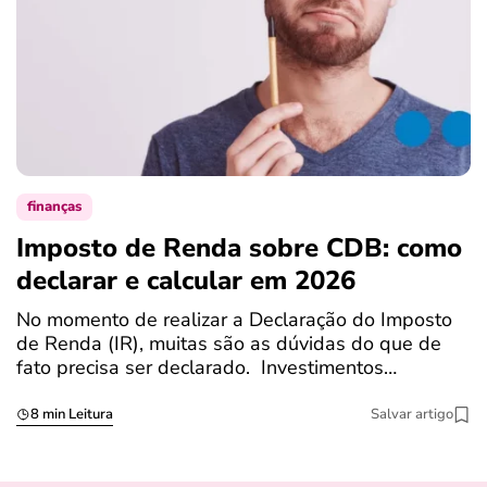
finanças
Imposto de Renda sobre CDB: como
N
declarar e calcular em 2026
a
No momento de realizar a Declaração do Imposto
T
de Renda (IR), muitas são as dúvidas do que de
c
fato precisa ser declarado. Investimentos…
c
8 min Leitura
Salvar artigo