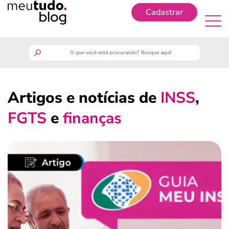
Cadastrar
Cadastrar
meutudo
Artigos e notícias de
INSS
,
guia do trabalhador
FGTS
e
finanças
finanças
benefícios
crédito fácil
últimas notícias