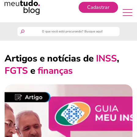
Cadastrar
Cadastrar
meutudo
Artigos e notícias de
INSS
,
guia do trabalhador
FGTS
e
finanças
finanças
benefícios
crédito fácil
últimas notícias