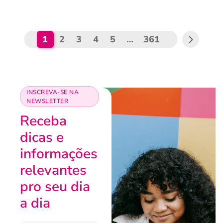
1
2
3
4
5
…
361
INSCREVA-SE NA
NEWSLETTER
Receba
dicas e
informações
relevantes
pro seu dia
a dia