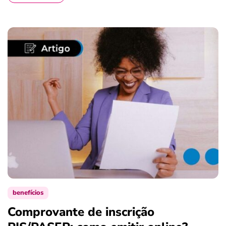
benefícios
Comprovante de inscrição
S