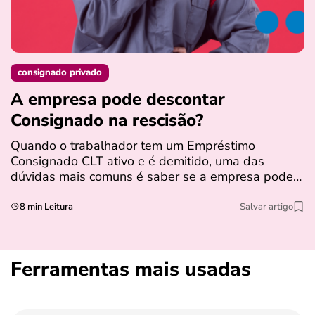
consignado privado
A empresa pode descontar
N
Consignado na rescisão​?
t
Quando o trabalhador tem um Empréstimo
N
Consignado CLT ativo e é demitido, uma das
l
dúvidas mais comuns é saber se a empresa pode…
e
s
8 min Leitura
Salvar artigo
Ferramentas mais usadas