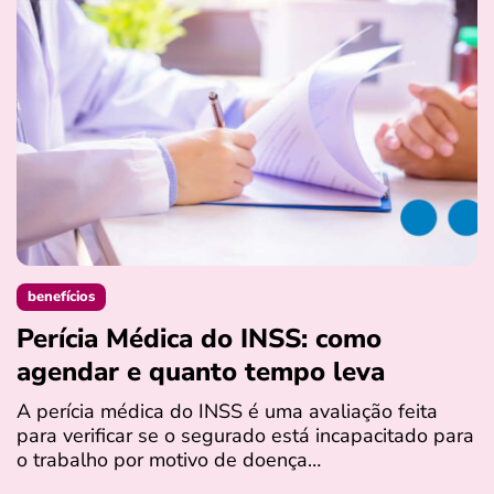
benefícios
Perícia Médica do INSS: como
D
agendar e quanto tempo leva
a
s
A perícia médica do INSS é uma avaliação feita
para verificar se o segurado está incapacitado para
O
o trabalho por motivo de doença…
I
q