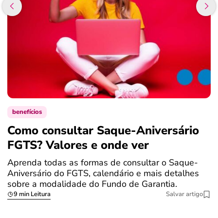
benefícios
Como consultar Saque-Aniversário
S
FGTS? Valores e onde ver
a
Aprenda todas as formas de consultar o Saque-
O
Aniversário do FGTS, calendário e mais detalhes
é
sobre a modalidade do Fundo de Garantia.
a
9 min Leitura
Salvar artigo