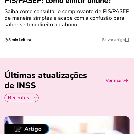
PIS/PASEP: como emitir online?
c
Saiba como consultar o comprovante de PIS/PASEP
O
de maneira simples e acabe com a confusão para
é
saber se tem direito ao abono.
u
8 min Leitura
Salvar artigo
Últimas atualizações
Ver mais
de INSS