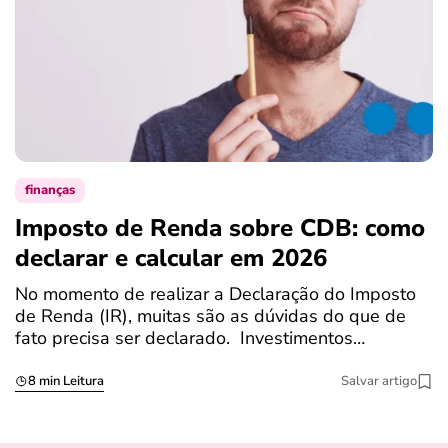
finanças
Imposto de Renda sobre CDB: como
N
declarar e calcular em 2026
a
No momento de realizar a Declaração do Imposto
T
de Renda (IR), muitas são as dúvidas do que de
c
fato precisa ser declarado. Investimentos…
c
8 min Leitura
Salvar artigo