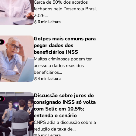
Cerca de 50% dos acordos
fechados pelo Desenrola Brasil
2026…
6 min Leitura
Golpes mais comuns para
pegar dados dos
beneficiários INSS
Muitos criminosos podem ter
acesso a dados reais dos
beneficiários…
4 min Leitura
Discussão sobre juros do
consignado INSS só volta
com Selic em 10,5%;
entenda o cenário
CNPS adia a discussão sobre a
redução da taxa de…
5 min Leitura