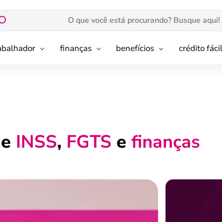
rabalhador
finanças
benefícios
crédito fáci
de
INSS
,
FGTS
e
finanças