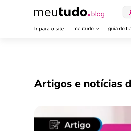
Ir para o site
meutudo
guia do t
Artigos e notícias 