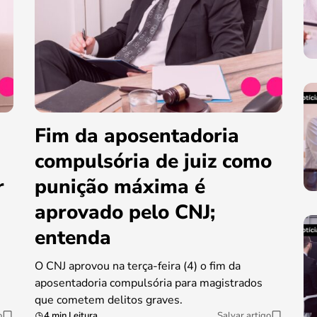
Fim da aposentadoria
compulsória de juiz como
r
punição máxima é
aprovado pelo CNJ;
entenda
O CNJ aprovou na terça-feira (4) o fim da
aposentadoria compulsória para magistrados
que cometem delitos graves.
o
4 min Leitura
Salvar artigo