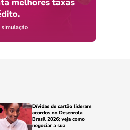
ta melhores taxas
que e
 com o celular?
édito.
preci
icia Jordão
 simulação
Conheça
Dívidas de cartão lideram
acordos no Desenrola
Brasil 2026; veja como
negociar a sua