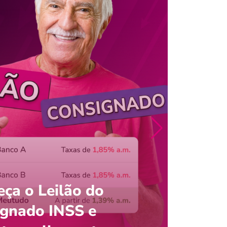
ça o Leilão do
ignado INSS e
Entre
onsultar saldo do FGTS pelo C