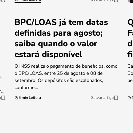
BPC/LOAS já tem datas
Q
definidas para agosto;
F
saiba quando o valor
d
estará disponível
f
O INSS realiza o pagamento de benefícios, como
Ca
o BPC/LOAS, entre 25 de agosto e 08 de
Bo
a
setembro. Os depósitos são escalonados,
be
conforme…
r…
o
5 min Leitura
Salvar artigo
4