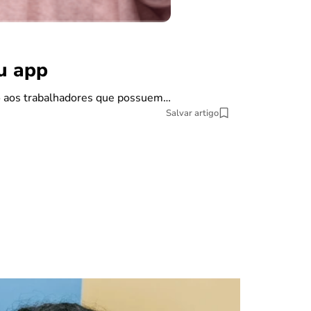
benefícios
Carta de
ou app
Se você pretende
do aos trabalhadores que possuem…
9 min Leitura
Salvar artigo