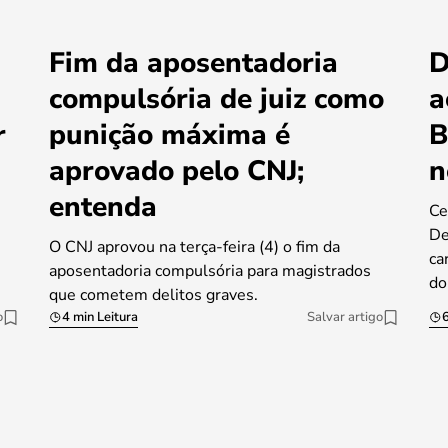
Fim da aposentadoria
D
compulsória de juiz como
a
r
punição máxima é
B
aprovado pelo CNJ;
n
entenda
Ce
De
O CNJ aprovou na terça-feira (4) o fim da
ca
aposentadoria compulsória para magistrados
do
que cometem delitos graves.
o
4 min Leitura
Salvar artigo
6