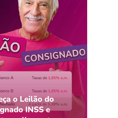
ça o Leilão do
ignado INSS e
Entre
onsultar saldo do FGTS pelo C