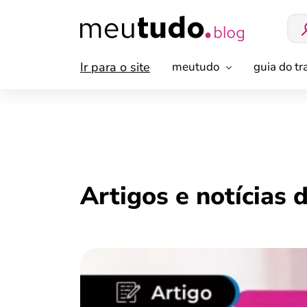
Ir para o site
meutudo
guia do t
Artigos e notícias 