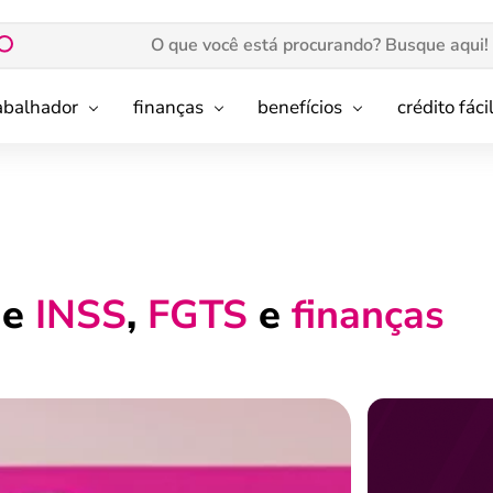
rabalhador
finanças
benefícios
crédito fáci
de
INSS
,
FGTS
e
finanças