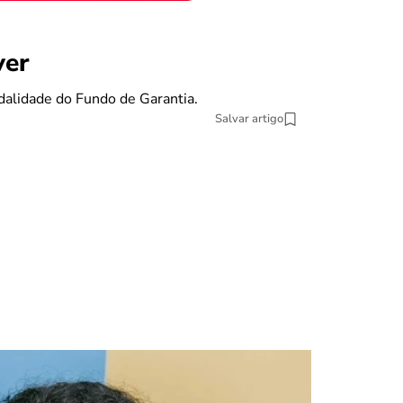
benefícios
ver
Se eu pe
dalidade do Fundo de Garantia.
O Fundo de Gara
Salvar artigo
13 min Leitura