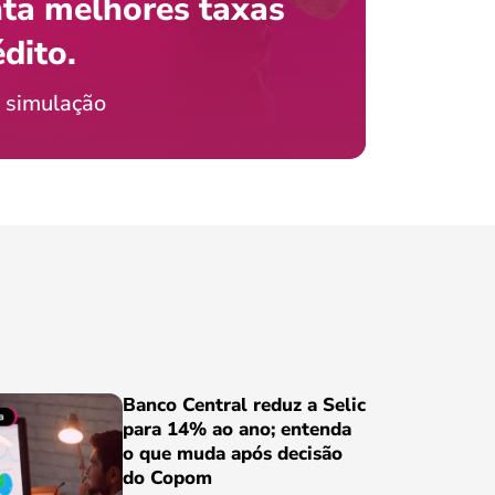
ta melhores taxas
que e
 com o celular?
édito.
preci
ticia Jordão
 simulação
Conheça
Banco Central reduz a Selic
para 14% ao ano; entenda
o que muda após decisão
do Copom