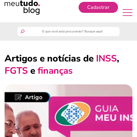
Cadastrar
Cadastrar
meutudo
Artigos e notícias de
INSS
,
guia do trabalhador
FGTS
e
finanças
finanças
benefícios
crédito fácil
últimas notícias