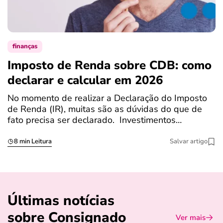
finanças
Imposto de Renda sobre CDB: como
N
declarar e calcular em 2026
a
No momento de realizar a Declaração do Imposto
T
de Renda (IR), muitas são as dúvidas do que de
c
fato precisa ser declarado. Investimentos…
c
8 min Leitura
Salvar artigo
Últimas notícias
sobre Consignado
Ver mais