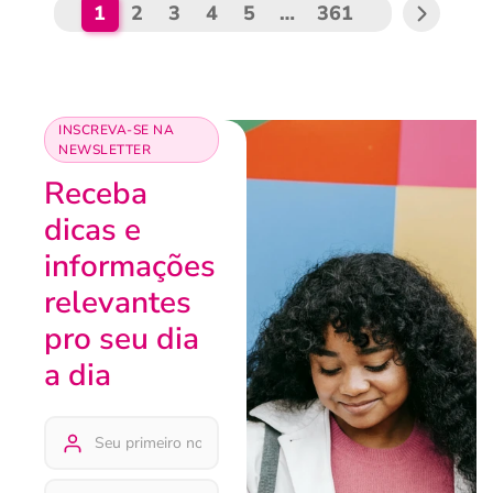
1
2
3
4
5
…
361
INSCREVA-SE NA
NEWSLETTER
Receba
dicas e
informações
relevantes
pro seu dia
a dia