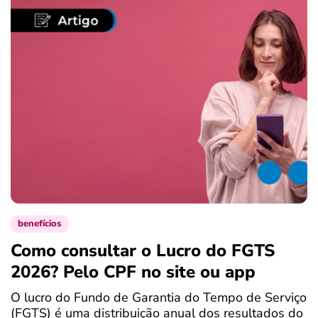
benefícios
Como consultar o Lucro do FGTS
C
2026? Pelo CPF no site ou app
P
O lucro do Fundo de Garantia do Tempo de Serviço
S
(FGTS) é uma distribuição anual dos resultados do
d