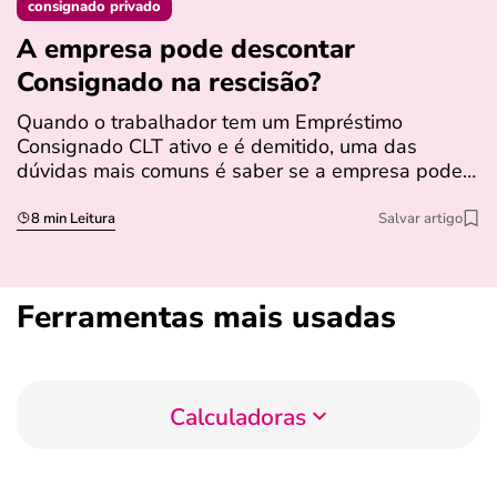
consignado privado
A empresa pode descontar
N
Consignado na rescisão​?
t
Quando o trabalhador tem um Empréstimo
N
Consignado CLT ativo e é demitido, uma das
l
dúvidas mais comuns é saber se a empresa pode…
e
s
8 min Leitura
Salvar artigo
Ferramentas mais usadas
Calculadoras