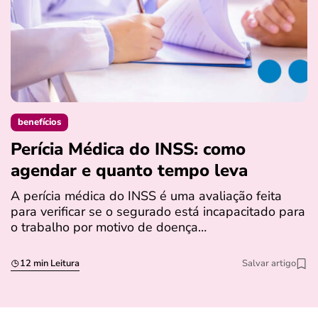
benefícios
Perícia Médica do INSS: como
D
agendar e quanto tempo leva
a
s
A perícia médica do INSS é uma avaliação feita
para verificar se o segurado está incapacitado para
O
o trabalho por motivo de doença…
I
q
12 min Leitura
Salvar artigo