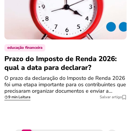
educação financeira
Prazo do Imposto de Renda 2026:
C
qual a data para declarar?
r
R
O prazo da declaração do Imposto de Renda 2026
foi uma etapa importante para os contribuintes que
A
precisaram organizar documentos e enviar a…
m
9 min Leitura
Salvar artigo
q
S