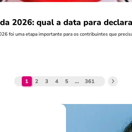
da 2026: qual a data para declara
26 foi uma etapa importante para os contribuintes que preci
1
2
3
4
5
…
361