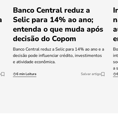
Banco Central reduz a
I
a
Selic para 14% ao ano;
n
entenda o que muda após
a
decisão do Copom
e
Banco Central reduz a Selic para 14% ao ano e a
Bo
decisão pode influenciar crédito, investimentos
in
e atividade econômica.
so
a 
o
6 min Leitura
Salvar artigo
6