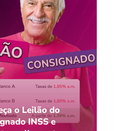
ça o Leilão do
ignado INSS e
Entre
onsultar saldo do FGTS pelo C