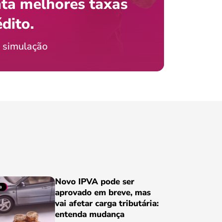
ta melhores taxas
que e
 com o celular?
édito.
preci
ticia Jordão
 simulação
Conheça
Novo IPVA pode ser
aprovado em breve, mas
vai afetar carga tributária:
entenda mudança