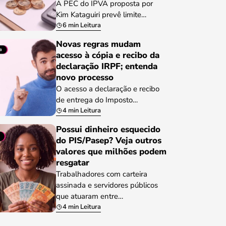
A PEC do IPVA proposta por
Kim Kataguiri prevê limite…
6 min Leitura
Novas regras mudam
acesso à cópia e recibo da
declaração IRPF; entenda
novo processo
O acesso a declaração e recibo
de entrega do Imposto…
4 min Leitura
Possui dinheiro esquecido
do PIS/Pasep? Veja outros
valores que milhões podem
resgatar
Trabalhadores com carteira
assinada e servidores públicos
que atuaram entre…
4 min Leitura