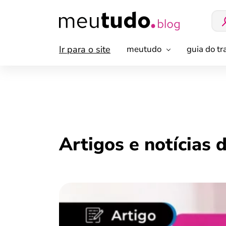
Ir para o site
meutudo
guia do t
Artigos e notícias 