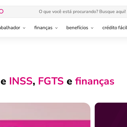
rabalhador
finanças
benefícios
crédito fáci
de
INSS
,
FGTS
e
finanças