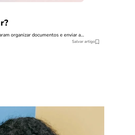
r?
finanças
Como dec
saram organizar documentos e enviar a…
Salvar artigo
A declaração do
pesquisa datat
10 min Leitura