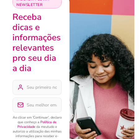
NEWSLETTER
Receba
dicas e
informações
relevantes
pro seu dia
a dia
Ao clicar em 'Continuar', declaro
que conheço a
Política de
Privacidade
da meutudo e
autorizo a utilização das minhas
informações para receber e-