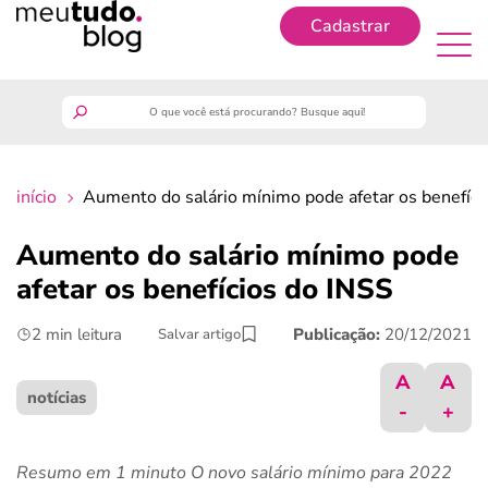
Cadastrar
Cadastrar
meutudo
início
Aumento do salário mínimo pode afetar os benefíci
guia do trabalhador
Aumento do salário mínimo pode
finanças
afetar os benefícios do INSS
2 min leitura
Publicação:
20/12/2021
Salvar artigo
benefícios
A
A
crédito fácil
notícias
-
+
últimas notícias
Resumo em 1 minuto O novo salário mínimo para 2022