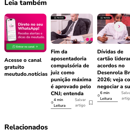
Leia também
Fim da
Dívidas de
aposentadoria
cartão lider
Acesse o canal
compulsória de
acordos no
gratuito
juiz como
Desenrola Br
meutudo.notícias
punição máxima
2026; veja c
é aprovado pelo
negociar a s
CNJ; entenda
6 min
Salv
arti
Leitura
4 min
Salvar
artigo
Leitura
Relacionados