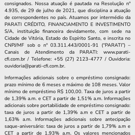
consignados. Nossa atuação é pautada na Resolução nº
4.935, de 29 de julho de 2021, que disciplina a atuação
de correspondentes no país. Atuamos por intermédio da
PARATI CRÉDITO, FINANCIAMENTO E INVESTIMENTO
S/A, instituição financeira devidamente, com sede na
Cidade de Vitória, Estado do Espírito Santo, e inscrita no
CNPJ/MF sob o nº 03.311.443/0001-91 (“PARATI”) –
Canais de Atendimento da PARATI: www.parati-
cfi.com.br / Telefone: +55 (27) 2123-4777 / Ouvidoria:
ouvidoria@parati-cfi.com.br.
Informações adicionais sobre o empréstimo consignado:
prazo mínimo de 6 meses e máximo de 108 meses. Valor
mínimo de empréstimo R$ 100,00. Taxa de juros a partir
de 1,39% a.m. e CET a partir de 1,51% a.m. Informações
adicionais sobre portabilidade de empréstimo consignado:
taxa de juros a partir de 1,39% a.m e CET a partir de
1,63% a.m. Informações adicionais sobre antecipação
saque-aniversário: taxa de juros a partir de 1,79% a.m e
CET a partir de 1,93% a.m. Os valores mencionados