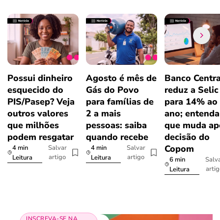
Possui dinheiro
Agosto é mês de
Banco Centra
esquecido do
Gás do Povo
reduz a Selic
PIS/Pasep? Veja
para famílias de
para 14% ao
outros valores
2 a mais
ano; entenda
que milhões
pessoas: saiba
que muda ap
podem resgatar
quando recebe
decisão do
Copom
4 min
4 min
Salvar
Salvar
artigo
artigo
Leitura
Leitura
6 min
Salv
arti
Leitura
INSCREVA-SE NA