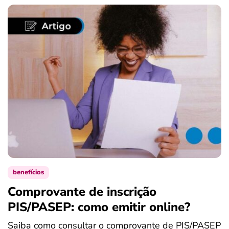
benefícios
Comprovante de inscrição
S
PIS/PASEP: como emitir online?
c
Saiba como consultar o comprovante de PIS/PASEP
O