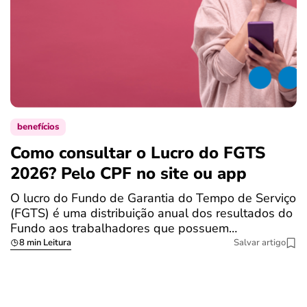
benefícios
Como consultar o Lucro do FGTS
C
2026? Pelo CPF no site ou app
p
O lucro do Fundo de Garantia do Tempo de Serviço
S
(FGTS) é uma distribuição anual dos resultados do
p
Fundo aos trabalhadores que possuem…
d
8 min Leitura
Salvar artigo