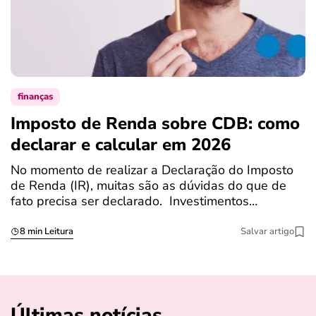
finanças
Imposto de Renda sobre CDB: como
N
declarar e calcular em 2026
a
No momento de realizar a Declaração do Imposto
T
de Renda (IR), muitas são as dúvidas do que de
c
fato precisa ser declarado. Investimentos…
c
8 min Leitura
Salvar artigo
Últimas notícias