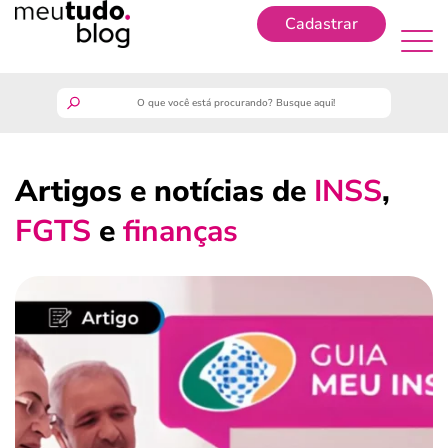
Cadastrar
Cadastrar
meutudo
Artigos e notícias de
INSS
,
guia do trabalhador
FGTS
e
finanças
finanças
benefícios
crédito fácil
últimas notícias