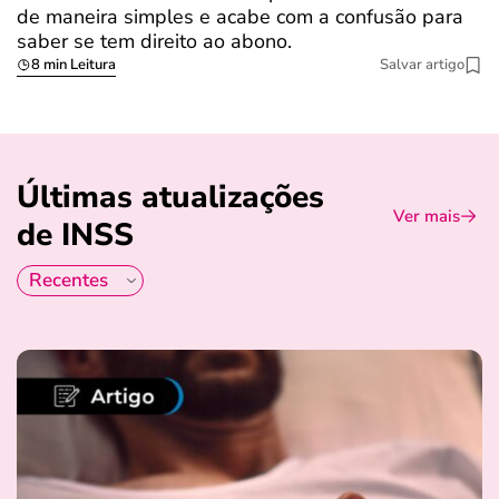
de maneira simples e acabe com a confusão para
é
saber se tem direito ao abono.
u
8 min Leitura
Salvar artigo
Últimas atualizações
Ver mais
de INSS