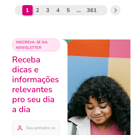
1
2
3
4
5
…
361
INSCREVA-SE NA
NEWSLETTER
Receba
dicas e
informações
relevantes
pro seu dia
a dia