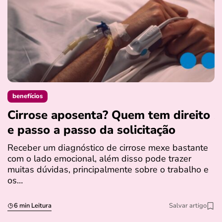
benefícios
Cirrose aposenta? Quem tem direito
A
e passo a passo da solicitação
p
f
Receber um diagnóstico de cirrose mexe bastante
com o lado emocional, além disso pode trazer
A
muitas dúvidas, principalmente sobre o trabalho e
c
os…
b
S
6 min Leitura
Salvar artigo