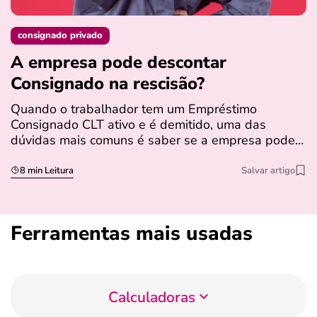
consignado privado
A empresa pode descontar
N
Consignado na rescisão​?
t
Quando o trabalhador tem um Empréstimo
N
Consignado CLT ativo e é demitido, uma das
l
dúvidas mais comuns é saber se a empresa pode…
e
s
8 min Leitura
Salvar artigo
Ferramentas mais usadas
Calculadoras