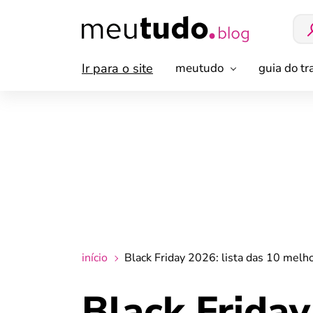
Ir para o site
meutudo
guia do t
início
Black Friday 2026: lista das 10 melho
Black Friday