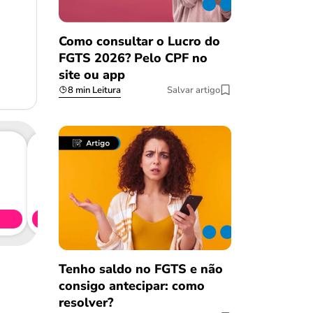
Como consultar o Lucro do
FGTS 2026? Pelo CPF no
site ou app
8 min Leitura
Salvar artigo
Consig
CL
Simule 
Tenho saldo no FGTS e não
consigo antecipar: como
resolver?
Salvar Ferramenta
Salvar Ferramenta