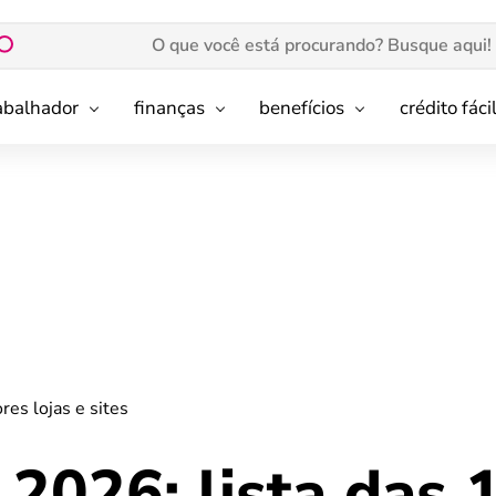
rabalhador
finanças
benefícios
crédito fáci
res lojas e sites
 2026: lista das 