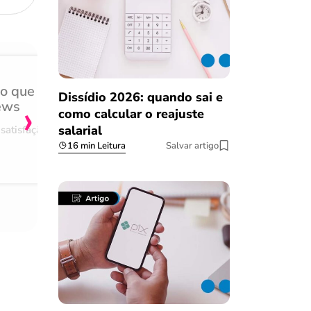
do que
Achei muito rápido, sem 
Dissídio 2026: quando sai e
›
ews
burocracia
como calcular o reajuste
salarial
satisfação
Comentário retirado da nossa pes
16 min Leitura
Salvar artigo
08/03/2023