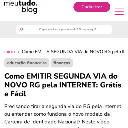
Cadastrar
Cadastrar
meutudo
início
Como EMITIR SEGUNDA VIA do NOVO RG pela INTER
guia do trabalhador
,
educação financeira
finanças
finanças
Como EMITIR SEGUNDA VIA do
NOVO RG pela INTERNET: Grátis
benefícios
e Fácil
crédito fácil
Precisando tirar a segunda via do RG pela internet
ou entender como funciona o novo modelo da
últimas notícias
Carteira de Identidade Nacional? Neste vídeo,