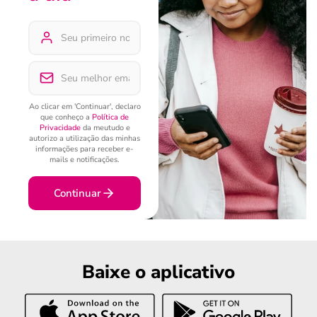
Ao clicar em 'Continuar', declaro
que conheço a
Política de
Privacidade
da meutudo e
autorizo a utilização das minhas
informações para receber e-
mails e notificações.
Continuar
Baixe o aplicativo