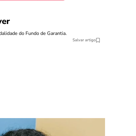
benefícios
ver
Se eu pe
dalidade do Fundo de Garantia.
O Fundo de Gara
Salvar artigo
13 min Leitura