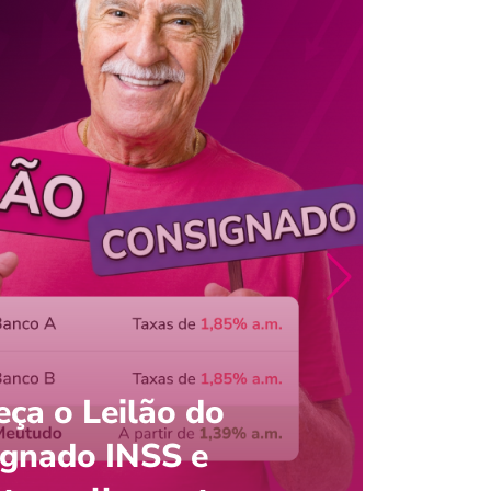
ça o Leilão do
ignado INSS e
Entre
onsultar saldo do FGTS pelo C