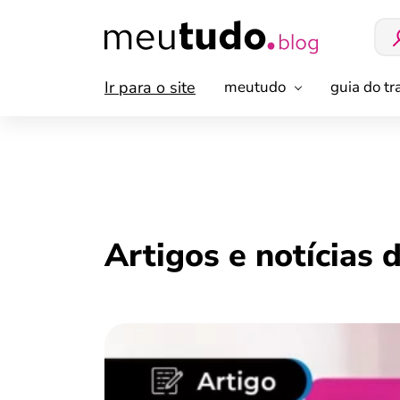
Ir para o site
meutudo
guia do t
Artigos e notícias 