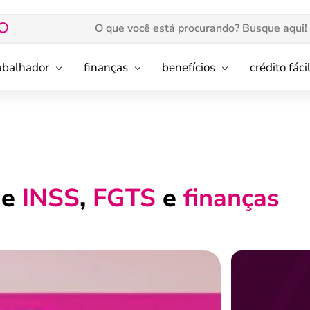
rabalhador
finanças
benefícios
crédito fáci
de
INSS
,
FGTS
e
finanças