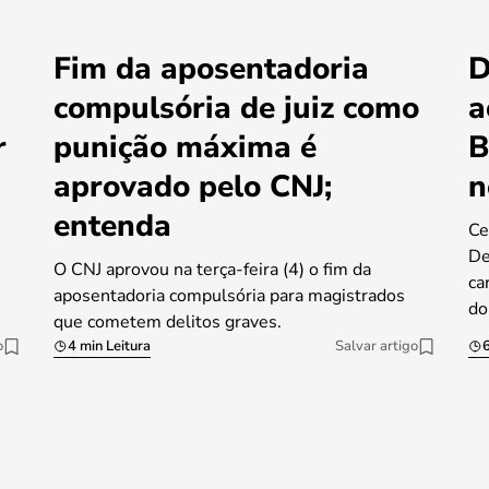
Fim da aposentadoria
D
compulsória de juiz como
a
r
punição máxima é
B
aprovado pelo CNJ;
n
entenda
Ce
De
O CNJ aprovou na terça-feira (4) o fim da
ca
aposentadoria compulsória para magistrados
do
que cometem delitos graves.
o
4 min Leitura
Salvar artigo
6