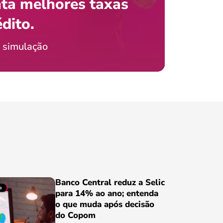
ta melhores taxas
que e
 com o celular?
édito.
preci
ticia Jordão
 simulação
Conheça
Banco Central reduz a Selic
para 14% ao ano; entenda
o que muda após decisão
do Copom