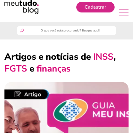
Cadastrar
Cadastrar
meutudo
Artigos e notícias de
INSS
,
guia do trabalhador
FGTS
e
finanças
finanças
benefícios
crédito fácil
últimas notícias