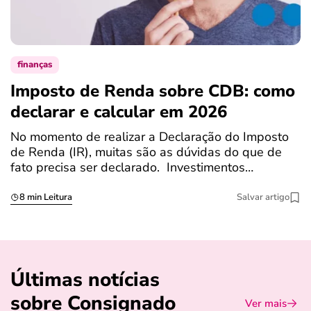
finanças
Imposto de Renda sobre CDB: como
N
declarar e calcular em 2026
a
No momento de realizar a Declaração do Imposto
T
de Renda (IR), muitas são as dúvidas do que de
c
fato precisa ser declarado. Investimentos…
c
8 min Leitura
Salvar artigo
Últimas notícias
sobre Consignado
Ver mais