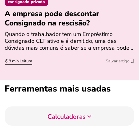
consignado privado
A empresa pode descontar
N
Consignado na rescisão​?
t
Quando o trabalhador tem um Empréstimo
N
Consignado CLT ativo e é demitido, uma das
l
dúvidas mais comuns é saber se a empresa pode…
e
s
8 min Leitura
Salvar artigo
Ferramentas mais usadas
Calculadoras