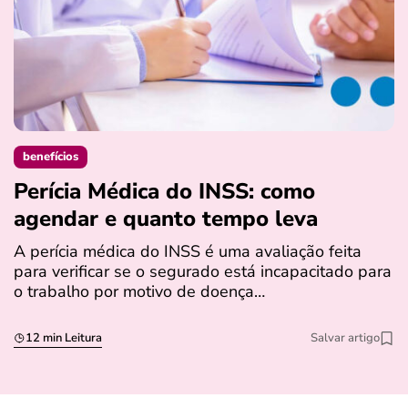
benefícios
Perícia Médica do INSS: como
D
agendar e quanto tempo leva
a
s
A perícia médica do INSS é uma avaliação feita
para verificar se o segurado está incapacitado para
O
o trabalho por motivo de doença…
I
q
12 min Leitura
Salvar artigo