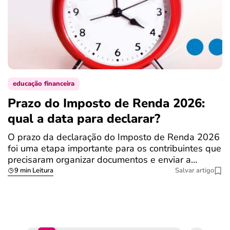
educação financeira
Prazo do Imposto de Renda 2026:
C
qual a data para declarar?
r
R
O prazo da declaração do Imposto de Renda 2026
foi uma etapa importante para os contribuintes que
A
precisaram organizar documentos e enviar a…
m
9 min Leitura
Salvar artigo
q
S