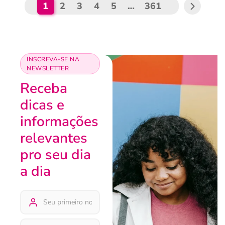
1
2
3
4
5
…
361
INSCREVA-SE NA
NEWSLETTER
Receba
dicas e
informações
relevantes
pro seu dia
a dia