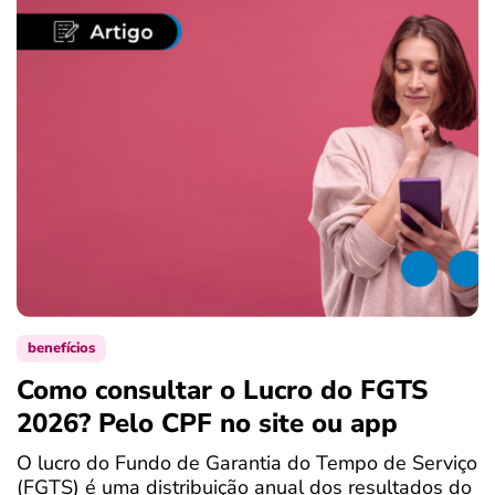
benefícios
Como consultar o Lucro do FGTS
C
2026? Pelo CPF no site ou app
P
O lucro do Fundo de Garantia do Tempo de Serviço
S
(FGTS) é uma distribuição anual dos resultados do
d