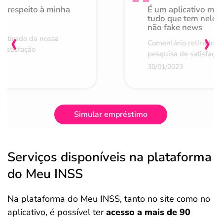
o respeito à minha
É um aplicativo mu
de
tudo que tem nele 
não fake news
‹
›
retirado da nossa
Comentário retirado 
 satisfação
pesquisa de satisfaçã
30/01/2023
Simular empréstimo
Serviços disponíveis na plataforma
do Meu INSS
Na plataforma do Meu INSS, tanto no site como no
aplicativo, é possível ter
acesso a mais de 90