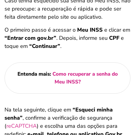
Caso tenha esquecido sua senha do Meu INSS, não
se preocupe: a recuperação é rápida e pode ser
feita diretamente pelo site ou aplicativo.
O primeiro passo é acessar o
Meu INSS
e clicar em
“Entrar com gov.br”
. Depois, informe seu
CPF
e
toque em
“Continuar”
.
Entenda mais:
Como recuperar a senha do
Meu INSS?
Na tela seguinte, clique em
“Esqueci minha
senha”
, confirme a verificação de segurança
(
reCAPTCHA
) e escolha uma das opções para
redefinir:
e-mail, telefone ou aplicativo Gov.br
.