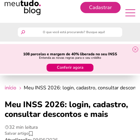
Cadastrar
Cadastrar
meutudo
108 parcelas e margem de 40% liberada no seu INSS
Entenda as novas regras para o seu crédito
guia do trabalhador
Conferir agora
finanças
início
Meu INSS 2026: login, cadastro, consultar descont
benefícios
Meu INSS 2026: login, cadastro,
consultar descontos e mais
crédito fácil
32 min leitura
últimas notícias
Salvar artigo