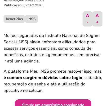
Atualização:
09/06/2026
ferramentas
Publicação:
02/02/2026
A
A
benefícios
INSS
-
+
Muitos segurados do Instituto Nacional do Seguro
Social (INSS) ainda enfrentam dificuldades para
acessar serviços essenciais, como consulta de
benefícios, extratos e agendamentos, sem precisar
ir até uma agência.
A plataforma Meu INSS promete resolver isso, mas
é comum surgirem dúvidas sobre login
, cadastro,
recuperação de senha e até a utilização do
aplicativo no celular.
Simule um empréstimo consignado