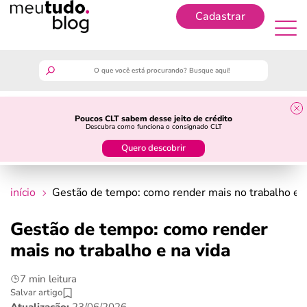
Cadastrar
Cadastrar
meutudo
Poucos CLT sabem desse jeito de crédito
Descubra como funciona o consignado CLT
guia do trabalhador
Quero descobrir
finanças
início
Gestão de tempo: como render mais no trabalho e n
benefícios
Gestão de tempo: como render
mais no trabalho e na vida
crédito fácil
7 min leitura
últimas notícias
Salvar artigo