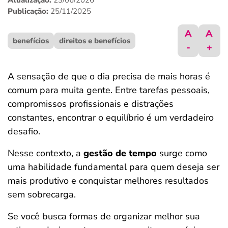
Atualização:
23/06/2026
ferramentas
Publicação:
25/11/2025
A
A
benefícios
direitos e benefícios
-
+
A sensação de que o dia precisa de mais horas é
comum para muita gente. Entre tarefas pessoais,
compromissos profissionais e distrações
constantes, encontrar o equilíbrio é um verdadeiro
desafio.
Nesse contexto, a
gestão de tempo
surge como
uma habilidade fundamental para quem deseja ser
mais produtivo e conquistar melhores resultados
sem sobrecarga.
Se você busca formas de organizar melhor sua