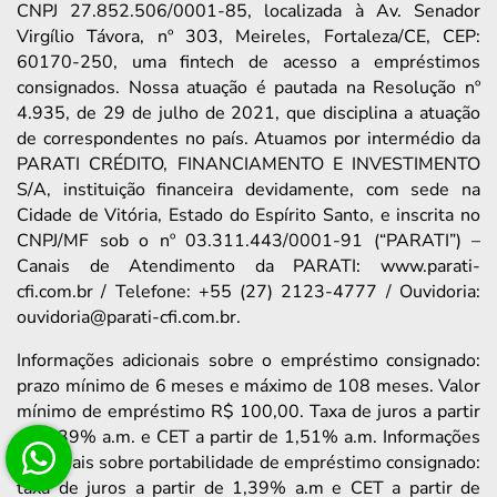
CNPJ 27.852.506/0001-85, localizada à Av. Senador
Virgílio Távora, nº 303, Meireles, Fortaleza/CE, CEP:
60170-250, uma fintech de acesso a empréstimos
consignados. Nossa atuação é pautada na Resolução nº
4.935, de 29 de julho de 2021, que disciplina a atuação
de correspondentes no país. Atuamos por intermédio da
PARATI CRÉDITO, FINANCIAMENTO E INVESTIMENTO
S/A, instituição financeira devidamente, com sede na
Cidade de Vitória, Estado do Espírito Santo, e inscrita no
CNPJ/MF sob o nº 03.311.443/0001-91 (“PARATI”) –
Canais de Atendimento da PARATI: www.parati-
cfi.com.br / Telefone: +55 (27) 2123-4777 / Ouvidoria:
ouvidoria@parati-cfi.com.br.
Informações adicionais sobre o empréstimo consignado:
prazo mínimo de 6 meses e máximo de 108 meses. Valor
mínimo de empréstimo R$ 100,00. Taxa de juros a partir
de 1,39% a.m. e CET a partir de 1,51% a.m. Informações
adicionais sobre portabilidade de empréstimo consignado:
taxa de juros a partir de 1,39% a.m e CET a partir de