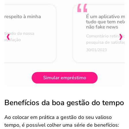
o respeito à minha
É um aplicativo mu
de
tudo que tem nele 
não fake news
‹
›
retirado da nossa
Comentário retirado 
 satisfação
pesquisa de satisfaçã
30/01/2023
Simular empréstimo
Benefícios da boa gestão do tempo
Ao colocar em prática a gestão do seu valioso
tempo, é possível colher uma série de benefícios: