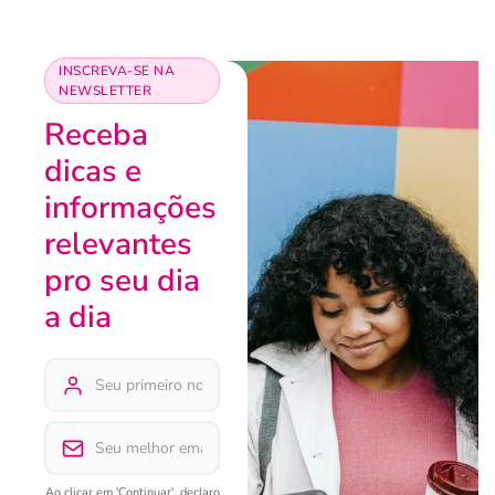
INSCREVA-SE NA
NEWSLETTER
Receba
dicas e
informações
relevantes
pro seu dia
a dia
Ao clicar em 'Continuar', declaro