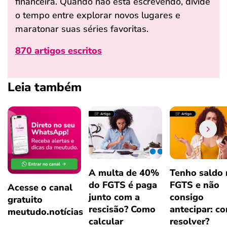
financeira. Quando não está escrevendo, divide
o tempo entre explorar novos lugares e
maratonar suas séries favoritas.
870 artigos escritos
Leia também
A multa de 40%
Tenho saldo
do FGTS é paga
FGTS e não
Acesse o canal
junto com a
consigo
gratuito
rescisão? Como
antecipar: c
meutudo.notícias
calcular
resolver?