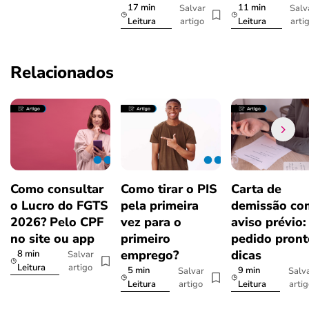
17 min
11 min
Salvar
Salv
artigo
arti
Leitura
Leitura
Relacionados
Como consultar
Como tirar o PIS
Carta de
o Lucro do FGTS
pela primeira
demissão co
2026? Pelo CPF
vez para o
aviso prévio:
no site ou app
primeiro
pedido pront
emprego?
dicas
8 min
Salvar
artigo
Leitura
5 min
9 min
Salvar
Salv
artigo
arti
Leitura
Leitura