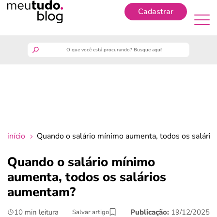
Cadastrar
Cadastrar
meutudo
guia do trabalhador
finanças
início
Quando o salário mínimo aumenta, todos os salári
benefícios
Quando o salário mínimo
aumenta, todos os salários
crédito fácil
aumentam?
últimas notícias
10 min leitura
Publicação:
19/12/2025
Salvar artigo