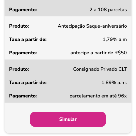
Taxa
2 a 108 parcelas
a
partir
Antecipação Saque-aniversário
de
1,79% a.m
Pagamento
antecipe a partir de R$50
Consignado Privado CLT
1,89% a.m.
parcelamento em até 96x
Simular