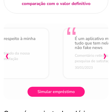
comparação com o valor definitivo
o respeito à minha
É um aplicativo mu
de
tudo que tem nele 
não fake news
‹
›
retirado da nossa
Comentário retirado 
 satisfação
pesquisa de satisfaçã
30/01/2023
Simular empréstimo