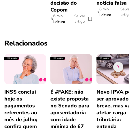
decisão do
notícia falsa
Copom
6 min
Salv
arti
Leitura
6 min
Salvar
artigo
Leitura
Relacionados
INSS conclui
É #FAKE: não
Novo IPVA p
hoje os
existe proposta
ser aprovad
pagamentos
no Senado para
breve, mas v
referentes ao
aposentadoria
afetar carga
mês de julho;
com idade
tributária:
confira quem
mínima de 67
entenda