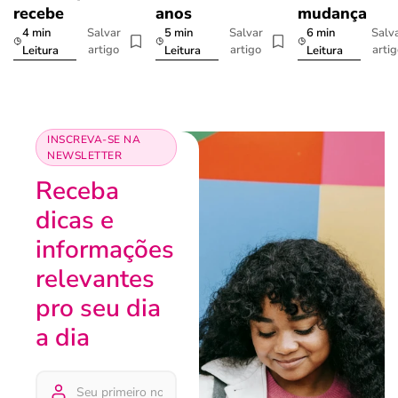
recebe
anos
mudança
4 min
5 min
6 min
Salvar
Salvar
Salv
artigo
artigo
arti
Leitura
Leitura
Leitura
INSCREVA-SE NA
NEWSLETTER
Receba
dicas e
informações
relevantes
pro seu dia
a dia