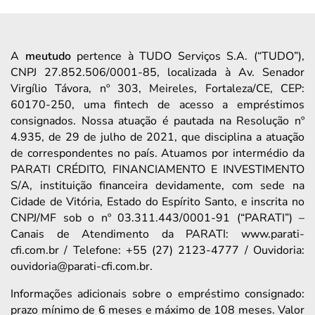
A
meutudo
pertence à TUDO Serviços S.A. (“TUDO”),
CNPJ 27.852.506/0001-85, localizada à Av. Senador
Virgílio Távora, nº 303, Meireles, Fortaleza/CE, CEP:
60170-250, uma fintech de acesso a empréstimos
consignados. Nossa atuação é pautada na Resolução nº
4.935, de 29 de julho de 2021, que disciplina a atuação
de correspondentes no país. Atuamos por intermédio da
PARATI CRÉDITO, FINANCIAMENTO E INVESTIMENTO
S/A, instituição financeira devidamente, com sede na
Cidade de Vitória, Estado do Espírito Santo, e inscrita no
CNPJ/MF sob o nº 03.311.443/0001-91 (“PARATI”) –
Canais de Atendimento da PARATI: www.parati-
cfi.com.br / Telefone: +55 (27) 2123-4777 / Ouvidoria:
ouvidoria@parati-cfi.com.br.
Informações adicionais sobre o empréstimo consignado:
prazo mínimo de 6 meses e máximo de 108 meses. Valor