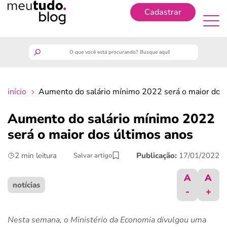
Cadastrar
Cadastrar
meutudo
início
Aumento do salário mínimo 2022 será o maior dos 
guia do trabalhador
Aumento do salário mínimo 2022
finanças
será o maior dos últimos anos
2 min leitura
Publicação:
17/01/2022
Salvar artigo
benefícios
A
A
crédito fácil
notícias
-
+
últimas notícias
Nesta semana, o Ministério da Economia divulgou uma