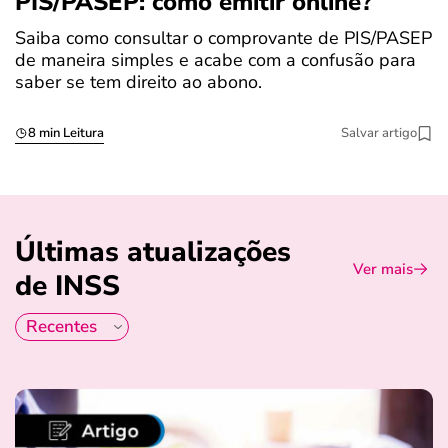
PIS/PASEP: como emitir online?
c
Saiba como consultar o comprovante de PIS/PASEP
O
de maneira simples e acabe com a confusão para
é
saber se tem direito ao abono.
u
8 min Leitura
Salvar artigo
Últimas atualizações
Ver mais
de INSS