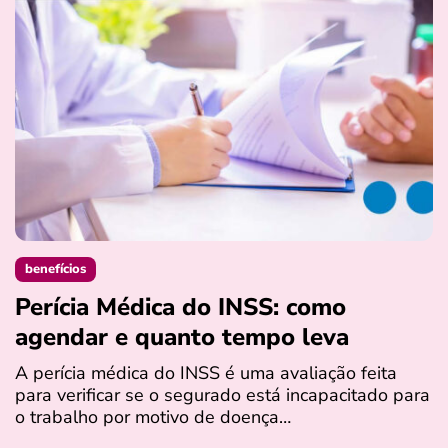
benefícios
Perícia Médica do INSS: como
D
agendar e quanto tempo leva
a
s
A perícia médica do INSS é uma avaliação feita
para verificar se o segurado está incapacitado para
O
o trabalho por motivo de doença…
I
q