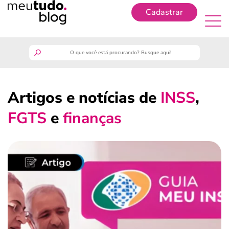
Cadastrar
Cadastrar
meutudo
Artigos e notícias de
INSS
,
guia do trabalhador
FGTS
e
finanças
finanças
benefícios
crédito fácil
últimas notícias