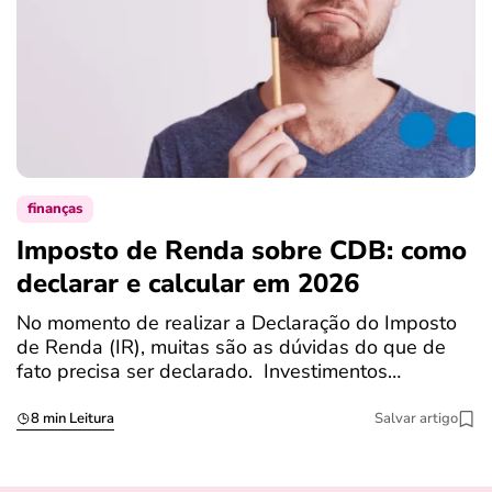
finanças
Imposto de Renda sobre CDB: como
N
declarar e calcular em 2026
a
No momento de realizar a Declaração do Imposto
T
de Renda (IR), muitas são as dúvidas do que de
c
fato precisa ser declarado. Investimentos…
c
8 min Leitura
Salvar artigo