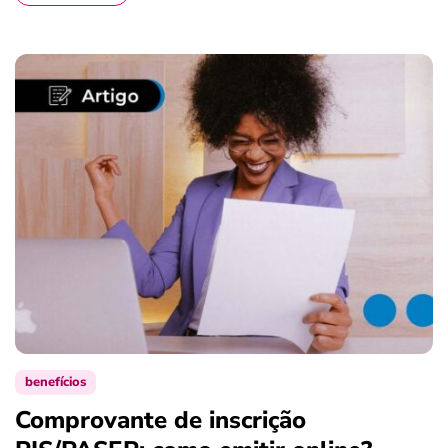
benefícios
Comprovante de inscrição
S