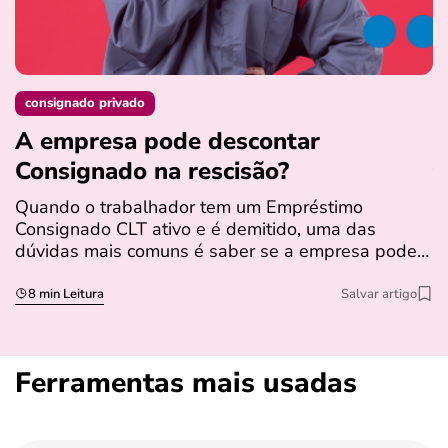
consignado privado
A empresa pode descontar
N
Consignado na rescisão​?
t
Quando o trabalhador tem um Empréstimo
N
Consignado CLT ativo e é demitido, uma das
l
dúvidas mais comuns é saber se a empresa pode…
e
s
8 min Leitura
Salvar artigo
Ferramentas mais usadas