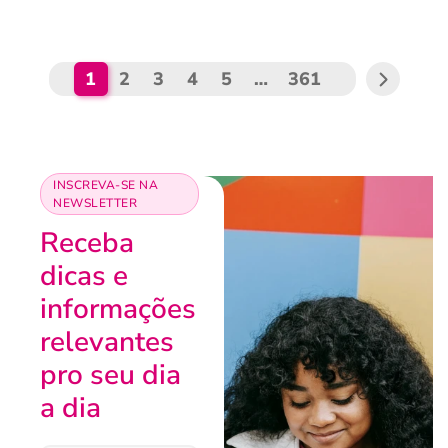
1
2
3
4
5
…
361
INSCREVA-SE NA
NEWSLETTER
Receba
dicas e
informações
relevantes
pro seu dia
a dia