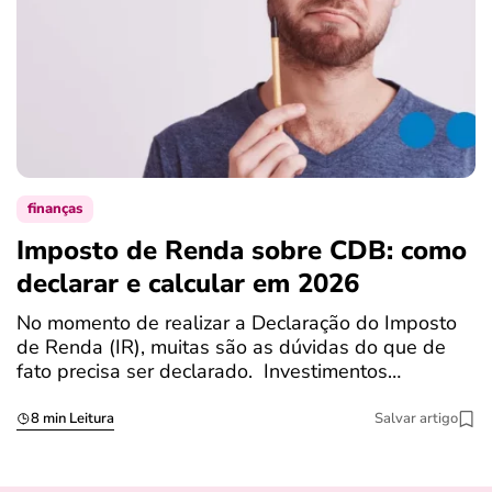
finanças
Imposto de Renda sobre CDB: como
N
declarar e calcular em 2026
a
No momento de realizar a Declaração do Imposto
T
de Renda (IR), muitas são as dúvidas do que de
c
fato precisa ser declarado. Investimentos…
c
8 min Leitura
Salvar artigo