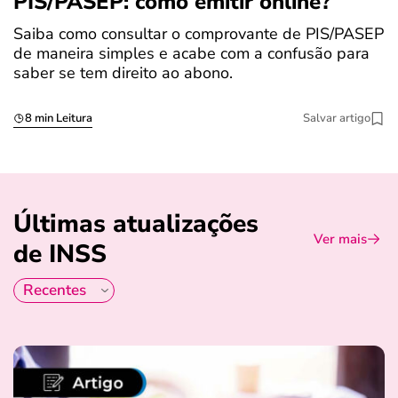
PIS/PASEP: como emitir online?
c
Saiba como consultar o comprovante de PIS/PASEP
O
de maneira simples e acabe com a confusão para
é
saber se tem direito ao abono.
u
8 min Leitura
Salvar artigo
Últimas atualizações
Ver mais
de INSS