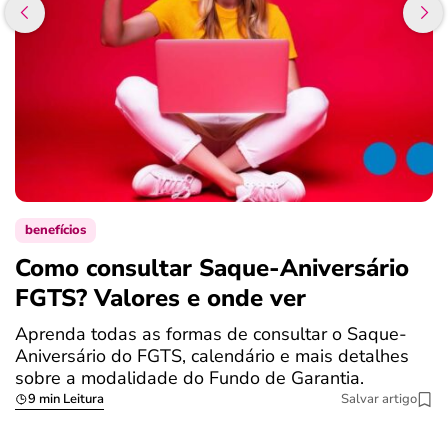
benefícios
Como consultar Saque-Aniversário
S
FGTS? Valores e onde ver
a
Aprenda todas as formas de consultar o Saque-
O
Aniversário do FGTS, calendário e mais detalhes
é
sobre a modalidade do Fundo de Garantia.
a
9 min Leitura
Salvar artigo