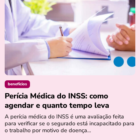
benefícios
Perícia Médica do INSS: como
D
agendar e quanto tempo leva
a
s
A perícia médica do INSS é uma avaliação feita
para verificar se o segurado está incapacitado para
O
o trabalho por motivo de doença…
I
q