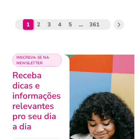
1
2
3
4
5
…
361
INSCREVA-SE NA
NEWSLETTER
Receba
dicas e
informações
relevantes
pro seu dia
a dia