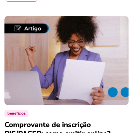
benefícios
Comprovante de inscrição
S