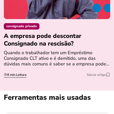
consignado privado
A empresa pode descontar
N
Consignado na rescisão​?
t
Quando o trabalhador tem um Empréstimo
N
Consignado CLT ativo e é demitido, uma das
l
dúvidas mais comuns é saber se a empresa pode…
e
s
8 min Leitura
Salvar artigo
Ferramentas mais usadas