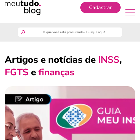
Cadastrar
Cadastrar
meutudo
Artigos e notícias de
INSS
,
guia do trabalhador
FGTS
e
finanças
finanças
benefícios
crédito fácil
últimas notícias