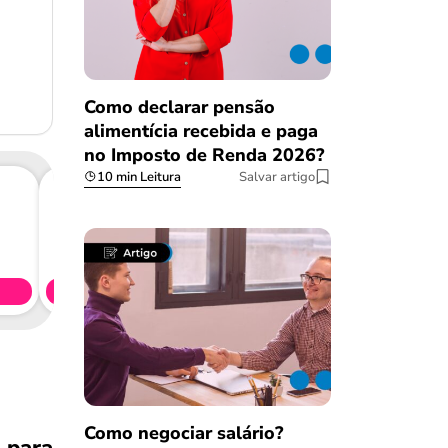
Como declarar pensão
alimentícia recebida e paga
no Imposto de Renda 2026?
10 min Leitura
Salvar artigo
Consig
CL
Simule 
Como negociar salário?
Salvar Ferramenta