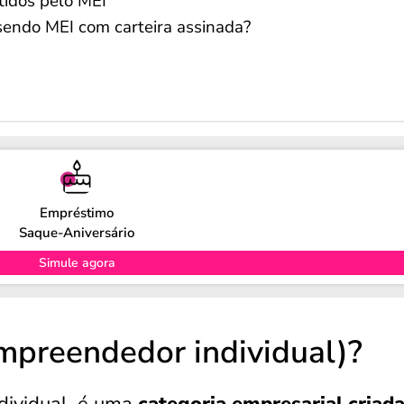
tidos pelo MEI
endo MEI com carteira assinada?
Empréstimo
Saque-Aniversário
Simule agora
mpreendedor individual)?