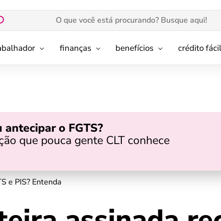
rabalhador
finanças
benefícios
crédito fáci
 antecipar o FGTS?
pção que pouca gente CLT conhece
TS e PIS? Entenda
teira assinada re