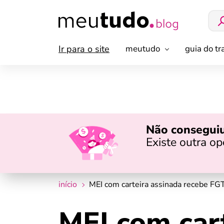
Ir para o site
meutudo
guia do t
Não conseguiu
Existe outra o
início
MEI com carteira assinada recebe FG
MEI com car