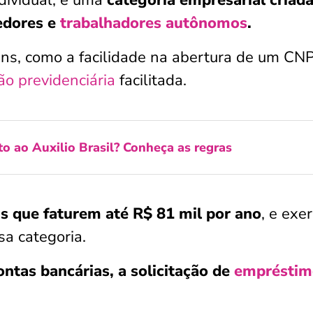
dividual, é uma
categoria empresarial criad
edores e
trabalhadores autônomos
.
ns, como a facilidade na abertura de um CNP
ão previdenciária
facilitada.
to ao Auxilio Brasil? Conheça as regras
is que faturem até R$ 81 mil por ano
, e exe
sa categoria.
contas bancárias, a solicitação de
empréstim