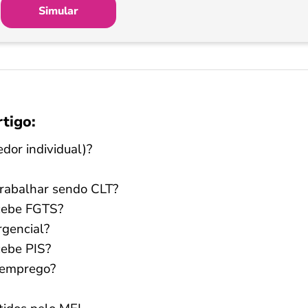
Simular
rtigo:
dor individual)?
trabalhar sendo CLT?
ecebe FGTS?
rgencial?
cebe PIS?
semprego?