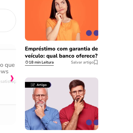
Empréstimo com garantia de
veículo: qual banco oferece?
18 min Leitura
Salvar artigo
do que
Achei muito rápido, sem 
›
ews
burocracia
satisfação
Comentário retirado da nossa pes
08/03/2023