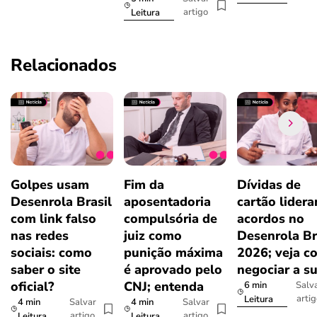
artigo
Leitura
Relacionados
Golpes usam
Fim da
Dívidas de
Desenrola Brasil
aposentadoria
cartão lider
com link falso
compulsória de
acordos no
nas redes
juiz como
Desenrola Br
sociais: como
punição máxima
2026; veja c
saber o site
é aprovado pelo
negociar a s
oficial?
CNJ; entenda
6 min
Salv
arti
Leitura
4 min
4 min
Salvar
Salvar
artigo
artigo
Leitura
Leitura