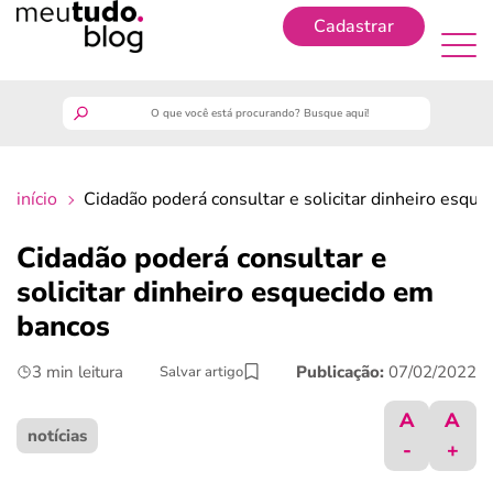
Cadastrar
Cadastrar
meutudo
início
Cidadão poderá consultar e solicitar dinheiro esqu
guia do trabalhador
Cidadão poderá consultar e
finanças
solicitar dinheiro esquecido em
bancos
benefícios
3 min leitura
Publicação:
07/02/2022
Salvar artigo
crédito fácil
A
A
notícias
-
+
últimas notícias