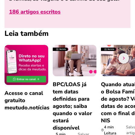
186 artigos escritos
Leia também
BPC/LOAS já
Quando atual
tem datas
o Bolsa Famí
Acesse o canal
definidas para
de agosto? V
gratuito
agosto; saiba
datas de aco
meutudo.notícias
quando o valor
com o final 
estará
NIS
disponível
4 min
Salv
arti
Leitura
5 min
Salvar