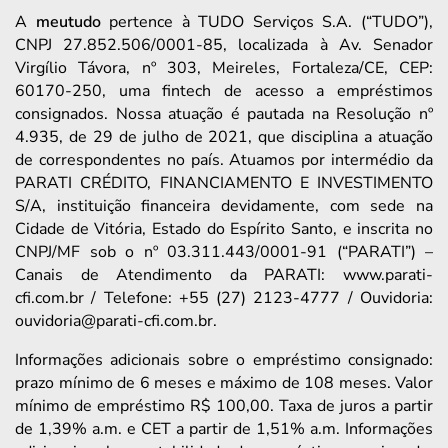
A
meutudo
pertence à TUDO Serviços S.A. (“TUDO”),
CNPJ 27.852.506/0001-85, localizada à Av. Senador
Virgílio Távora, nº 303, Meireles, Fortaleza/CE, CEP:
60170-250, uma fintech de acesso a empréstimos
consignados. Nossa atuação é pautada na Resolução nº
4.935, de 29 de julho de 2021, que disciplina a atuação
de correspondentes no país. Atuamos por intermédio da
PARATI CRÉDITO, FINANCIAMENTO E INVESTIMENTO
S/A, instituição financeira devidamente, com sede na
Cidade de Vitória, Estado do Espírito Santo, e inscrita no
CNPJ/MF sob o nº 03.311.443/0001-91 (“PARATI”) –
Canais de Atendimento da PARATI: www.parati-
cfi.com.br / Telefone: +55 (27) 2123-4777 / Ouvidoria:
ouvidoria@parati-cfi.com.br.
Informações adicionais sobre o empréstimo consignado:
prazo mínimo de 6 meses e máximo de 108 meses. Valor
mínimo de empréstimo R$ 100,00. Taxa de juros a partir
de 1,39% a.m. e CET a partir de 1,51% a.m. Informações