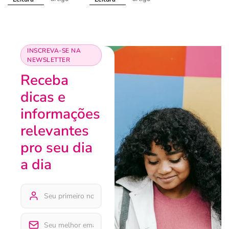
INSCREVA-SE NA
NEWSLETTER
Receba
dicas e
informações
relevantes
pro seu dia
a dia