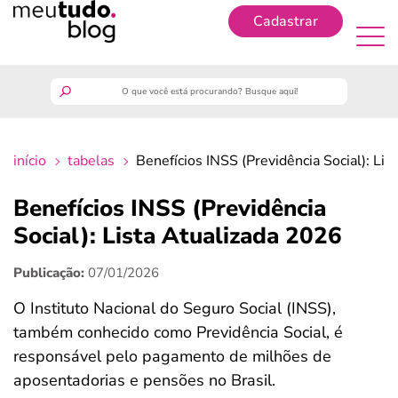
Cadastrar
Cadastrar
meutudo
início
tabelas
Benefícios INSS (Previdência Social): Li
guia do trabalhador
Benefícios INSS (Previdência
finanças
Social): Lista Atualizada 2026
Publicação:
07/01/2026
benefícios
O Instituto Nacional do Seguro Social (INSS),
crédito fácil
também conhecido como Previdência Social, é
responsável pelo pagamento de milhões de
últimas notícias
aposentadorias e pensões no Brasil.