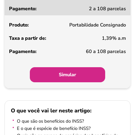
Taxa
2 a 108 parcelas
a
partir
Portabilidade Consignado
de
1,39% a.m
Pagamento
60 a 108 parcelas
Simular
O que você vai ler neste artigo:
O que são os benefícios do INSS?
E o que é espécie de benefício INSS?