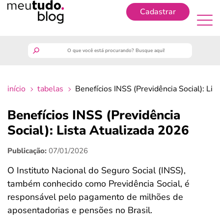
Cadastrar
Cadastrar
meutudo
início
tabelas
Benefícios INSS (Previdência Social): Li
guia do trabalhador
Benefícios INSS (Previdência
finanças
Social): Lista Atualizada 2026
Publicação:
07/01/2026
benefícios
O Instituto Nacional do Seguro Social (INSS),
crédito fácil
também conhecido como Previdência Social, é
responsável pelo pagamento de milhões de
últimas notícias
aposentadorias e pensões no Brasil.