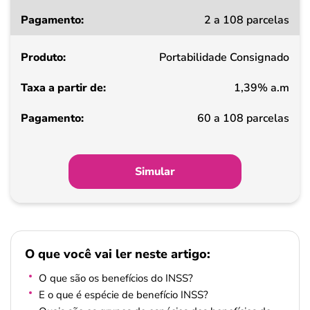
Taxa
2 a 108 parcelas
a
partir
Portabilidade Consignado
de
1,39% a.m
Pagamento
60 a 108 parcelas
Simular
O que você vai ler neste artigo:
O que são os benefícios do INSS?
E o que é espécie de benefício INSS?