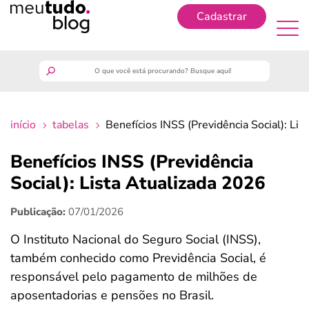
Cadastrar
Cadastrar
meutudo
início
tabelas
Benefícios INSS (Previdência Social): Li
guia do trabalhador
Benefícios INSS (Previdência
finanças
Social): Lista Atualizada 2026
Publicação:
07/01/2026
benefícios
O Instituto Nacional do Seguro Social (INSS),
crédito fácil
também conhecido como Previdência Social, é
responsável pelo pagamento de milhões de
últimas notícias
aposentadorias e pensões no Brasil.