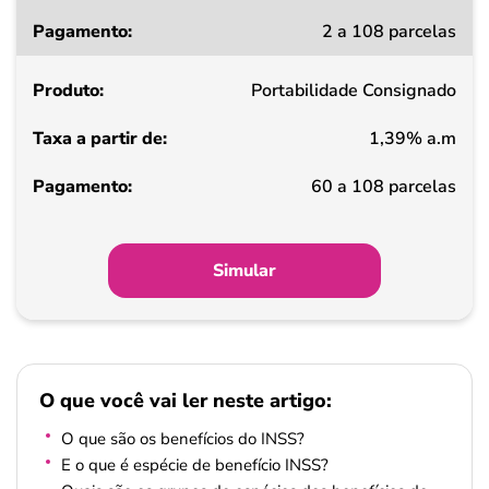
Taxa
2 a 108 parcelas
a
partir
Portabilidade Consignado
de
1,39% a.m
Pagamento
60 a 108 parcelas
Simular
O que você vai ler neste artigo:
O que são os benefícios do INSS?
E o que é espécie de benefício INSS?