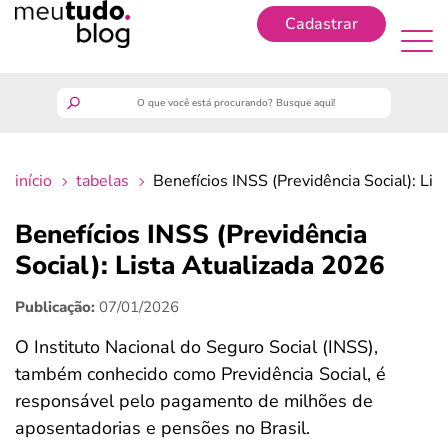
Cadastrar
Cadastrar
meutudo
início
tabelas
Benefícios INSS (Previdência Social): Li
guia do trabalhador
Benefícios INSS (Previdência
finanças
Social): Lista Atualizada 2026
Publicação:
07/01/2026
benefícios
O Instituto Nacional do Seguro Social (INSS),
crédito fácil
também conhecido como Previdência Social, é
responsável pelo pagamento de milhões de
últimas notícias
aposentadorias e pensões no Brasil.