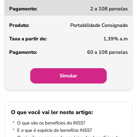
Taxa
2 a 108 parcelas
a
partir
Portabilidade Consignado
de
1,39% a.m
Pagamento
60 a 108 parcelas
Simular
O que você vai ler neste artigo:
O que são os benefícios do INSS?
E o que é espécie de benefício INSS?