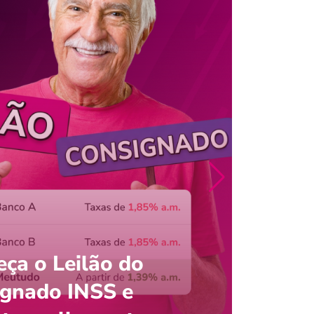
ça o Leilão do
ignado INSS e
Entre
onsultar saldo do FGTS pelo C