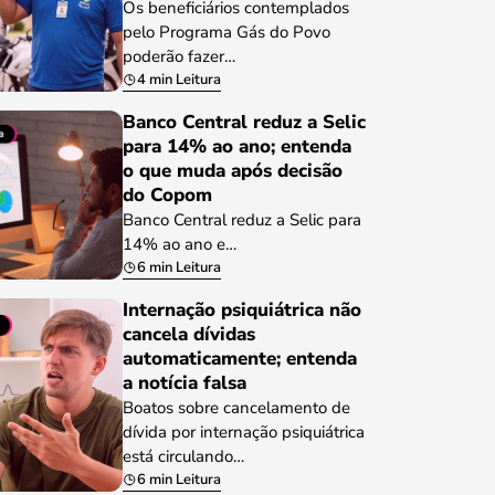
Os beneficiários contemplados
pelo Programa Gás do Povo
poderão fazer…
4 min Leitura
Banco Central reduz a Selic
para 14% ao ano; entenda
o que muda após decisão
do Copom
Banco Central reduz a Selic para
14% ao ano e…
6 min Leitura
Internação psiquiátrica não
cancela dívidas
automaticamente; entenda
a notícia falsa
Boatos sobre cancelamento de
dívida por internação psiquiátrica
está circulando…
6 min Leitura