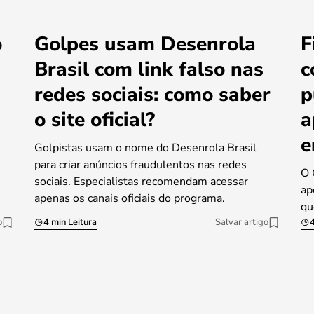
o
Golpes usam Desenrola
F
a
Brasil com link falso nas
c
redes sociais: como saber
p
o site oficial?
a
e
Golpistas usam o nome do Desenrola Brasil
para criar anúncios fraudulentos nas redes
O 
sociais. Especialistas recomendam acessar
ap
apenas os canais oficiais do programa.
qu
o
4 min Leitura
Salvar artigo
4