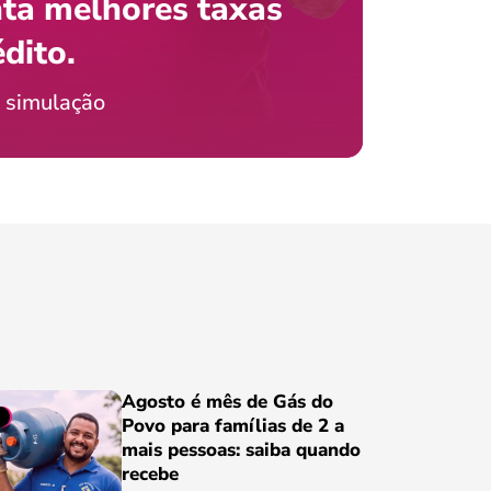
ta melhores taxas
que e
 com o celular?
édito.
preci
ticia Jordão
 simulação
Conheça
Agosto é mês de Gás do
Povo para famílias de 2 a
mais pessoas: saiba quando
recebe