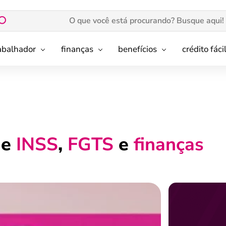
rabalhador
finanças
benefícios
crédito fáci
de
INSS
,
FGTS
e
finanças