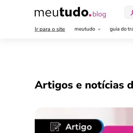
Ir para o site
meutudo
guia do t
Artigos e notícias 