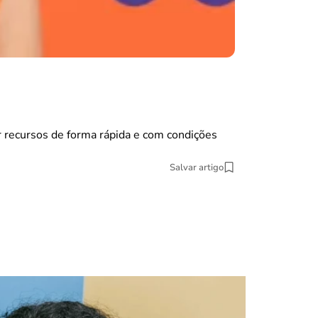
guia do trabalha
Remunera
Você que está d
 recursos de forma rápida e com condições
11 min Leitura
Salvar artigo