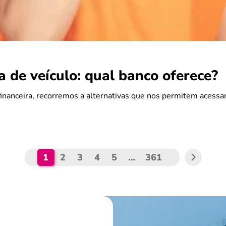
 de veículo: qual banco oferece?
nanceira, recorremos a alternativas que nos permitem acessar
1
2
3
4
5
…
361