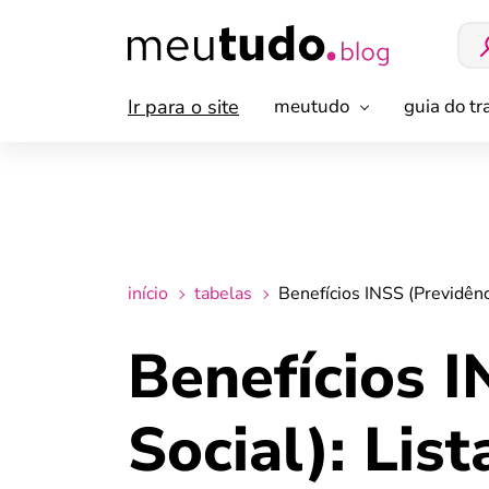
Ir para o site
meutudo
guia do t
início
tabelas
Benefícios INSS (Previdênc
Benefícios I
Social): Lis