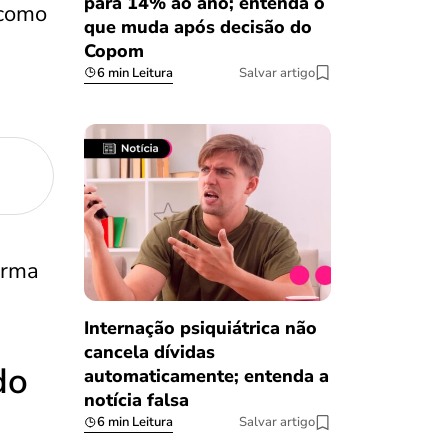
para 14% ao ano; entenda o
 como
que muda após decisão do
Copom
6 min Leitura
Salvar artigo
orma
Internação psiquiátrica não
cancela dívidas
do
automaticamente; entenda a
notícia falsa
6 min Leitura
Salvar artigo