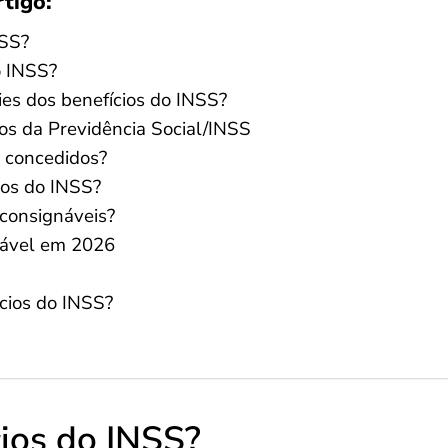
rtigo:
NSS?
o INSS?
ies dos benefícios do INSS?
ios da Previdência Social/INSS
s concedidos?
ios do INSS?
 consignáveis?
ável em 2026
ícios do INSS?
cios do INSS?