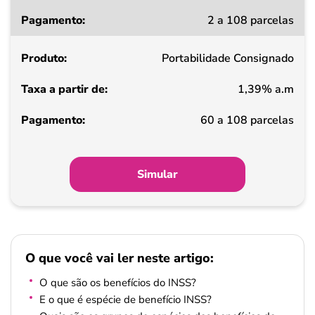
Taxa
2 a 108 parcelas
a
partir
Portabilidade Consignado
de
1,39% a.m
Pagamento
60 a 108 parcelas
Simular
O que você vai ler neste artigo:
O que são os benefícios do INSS?
E o que é espécie de benefício INSS?