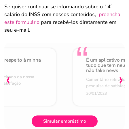
Se quiser continuar se informando sobre o 14º
salário do INSS com nossos conteúdos,
preencha
este formulário
para recebê-los diretamente em
seu e-mail.
o respeito à minha
É um aplicativo mu
de
tudo que tem nele 
não fake news
‹
›
retirado da nossa
Comentário retirado 
 satisfação
pesquisa de satisfaçã
30/01/2023
Simular empréstimo