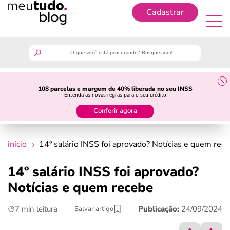
Cadastrar
Cadastrar
meutudo
108 parcelas e margem de 40% liberada no seu INSS
Entenda as novas regras para o seu crédito
guia do trabalhador
Conferir agora
finanças
início
14º salário INSS foi aprovado? Notícias e quem rec
benefícios
14º salário INSS foi aprovado?
Notícias e quem recebe
crédito fácil
7 min leitura
Publicação:
24/09/2024
Salvar artigo
últimas notícias