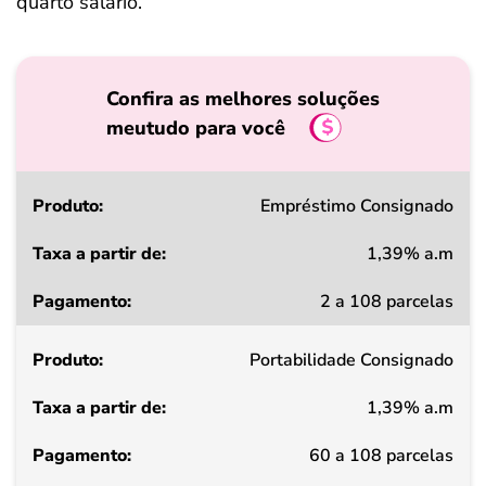
quarto salário.
Confira as melhores soluções
meutudo para você
Produto
Empréstimo Consignado
1,39% a.m
Taxa
2 a 108 parcelas
a
partir
Portabilidade Consignado
de
1,39% a.m
Pagamento
60 a 108 parcelas