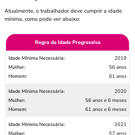
Atualmente, o trabalhador deve cumprir a idade
mínima, como pode ver abaixo:
Regra da Idade Progressiva
Idade
2019
Mínima
56 anos
Necessária
61 anos
Mulher
2020
Homem
56 anos e 6 meses
61 anos e 6 meses
2021
57 anos
Salvar Ferramenta
Salvar Ferramenta