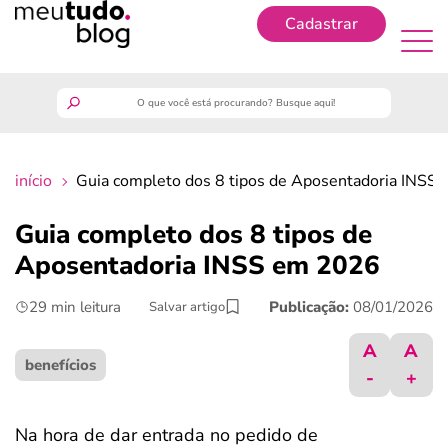
Cadastrar
Cadastrar
meutudo
início
Guia completo dos 8 tipos de Aposentadoria INSS
guia do trabalhador
Guia completo dos 8 tipos de
finanças
Aposentadoria INSS em 2026
29 min leitura
Publicação:
08/01/2026
Salvar artigo
benefícios
A
A
crédito fácil
benefícios
-
+
últimas notícias
Na hora de dar entrada no pedido de