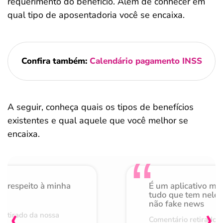
requerimento do benefício. Além de conhecer em
qual tipo de aposentadoria você se encaixa.
Confira também:
Calendário pagamento INSS
A seguir, conheça quais os tipos de benefícios
existentes e qual aquele que você melhor se
encaixa.
o respeito à minha
É um aplicativo mu
de
tudo que tem nele 
não fake news
‹
›
retirado da nossa
Comentário retirado 