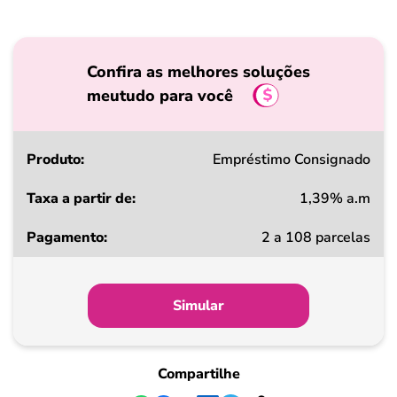
Confira as melhores soluções
meutudo para você
Produto
Empréstimo Consignado
1,39% a.m
Taxa
2 a 108 parcelas
a
partir
de
Simular
Pagamento
Compartilhe