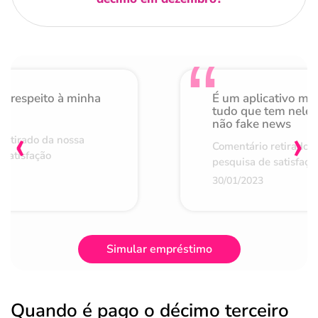
o respeito à minha
É um aplicativo mu
de
tudo que tem nele 
não fake news
‹
›
retirado da nossa
Comentário retirado 
 satisfação
pesquisa de satisfaçã
30/01/2023
Simular empréstimo
Quando é pago o décimo terceiro