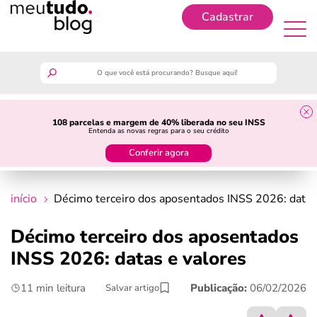
Cadastrar
Cadastrar
meutudo
108 parcelas e margem de 40% liberada no seu INSS
Entenda as novas regras para o seu crédito
guia do trabalhador
Conferir agora
finanças
início
Décimo terceiro dos aposentados INSS 2026: datas
benefícios
Décimo terceiro dos aposentados
INSS 2026: datas e valores
crédito fácil
11 min leitura
Publicação:
06/02/2026
Salvar artigo
últimas notícias