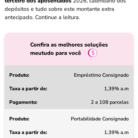
terceiro dos aposentados
2026, calendário dos
depósitos e tudo sobre este montante extra
antecipado. Continue a leitura.
Confira as melhores soluções
meutudo para você
Produto
Empréstimo Consignado
1,39% a.m
Taxa
2 a 108 parcelas
a
partir
Portabilidade Consignado
de
1,39% a.m