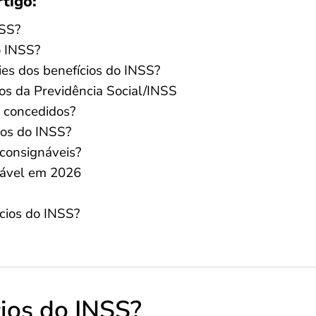
rtigo:
NSS?
o INSS?
ies dos benefícios do INSS?
ios da Previdência Social/INSS
s concedidos?
ios do INSS?
 consignáveis?
ável em 2026
ícios do INSS?
cios do INSS?