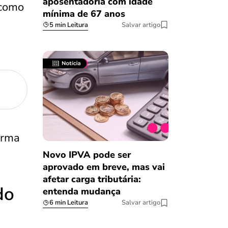
aposentadoria com idade
 como
mínima de 67 anos
5 min Leitura
Salvar artigo
orma
Novo IPVA pode ser
aprovado em breve, mas vai
afetar carga tributária:
do
entenda mudança
6 min Leitura
Salvar artigo