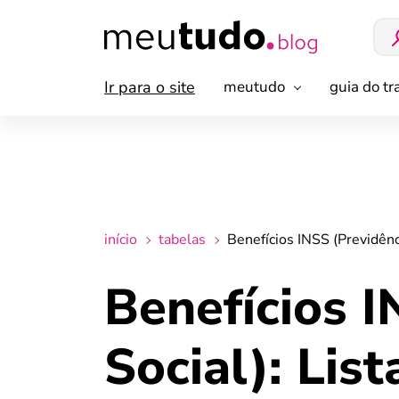
Ir para o site
meutudo
guia do t
início
tabelas
Benefícios INSS (Previdênc
Benefícios I
Social): Lis