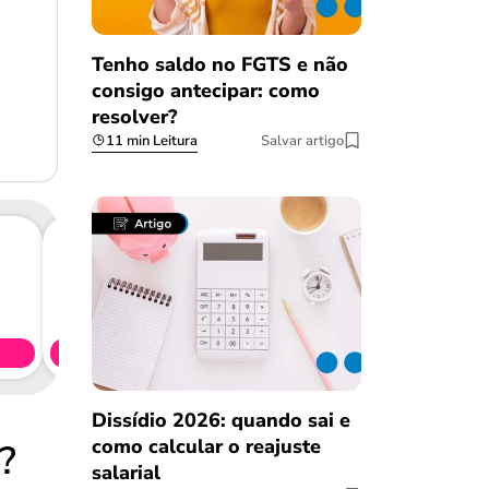
Tenho saldo no FGTS e não
consigo antecipar: como
resolver?
11 min Leitura
Salvar artigo
Consig
CL
Simule 
Dissídio 2026: quando sai e
como calcular o reajuste
?
salarial
Salvar Ferramenta