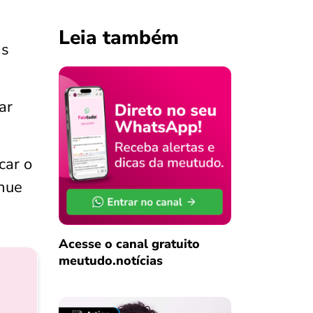
Leia também
as
ar
car o
inue
Acesse o canal gratuito
meutudo.notícias