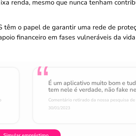
aixa renda, mesmo que nunca tenham contrib
S têm o papel de garantir uma rede de prote
apoio financeiro em fases vulneráveis da vida
É um aplicativo muito bom e tu
tem nele é verdade, não fake n
o
Comentário retirado da nossa pesquisa de 
30/01/2023
Simular empréstimo