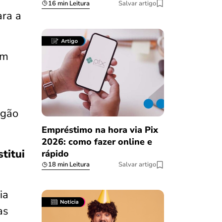
16 min Leitura
Salvar artigo
ara a
em
rgão
Empréstimo na hora via Pix
2026: como fazer online e
titui
rápido
18 min Leitura
Salvar artigo
ia
as