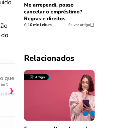
uído
Me arrependi, posso
cancelar o empréstimo?
Regras e direitos
ção
10 min Leitura
Salvar artigo
 do
Relacionados
do que
Achei muito rápido, sem 
›
ews
burocracia
satisfação
Comentário retirado da nossa pes
08/03/2023