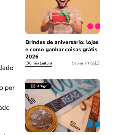
Brindes de aniversário: lojas
e como ganhar coisas grátis
2026
8 min Leitura
Salvar artigo
idade
o por
ado