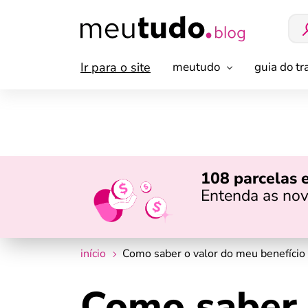
Ir para o site
meutudo
guia do t
108 parcelas 
Entenda as nov
início
Como saber o valor do meu benefício
Como saber 