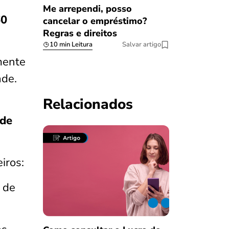
Me arrependi, posso
60
cancelar o empréstimo?
Regras e direitos
10 min Leitura
Salvar artigo
mente
ade.
Relacionados
 de
iros:
 de