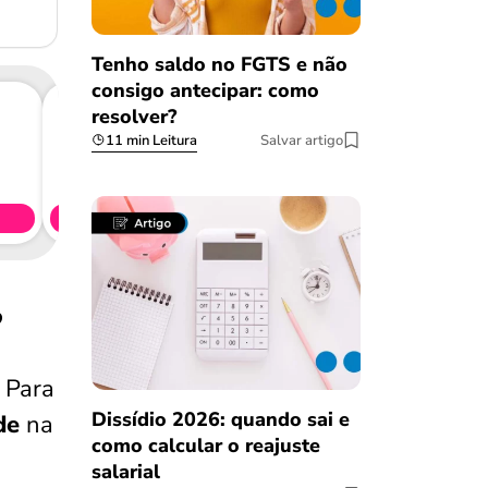
Tenho saldo no FGTS e não
consigo antecipar: como
resolver?
11 min Leitura
Salvar artigo
Consig
CL
Simule 
?
. Para
Dissídio 2026: quando sai e
de
na
como calcular o reajuste
salarial
Salvar Ferramenta