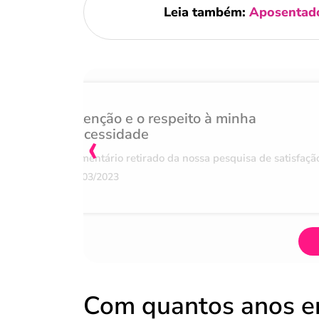
Leia também:
Aposentador
Atenção e o respeito à minha
‹
necessidade
Comentário retirado da nossa pesquisa de satisfaçã
07/03/2023
Com quantos anos e