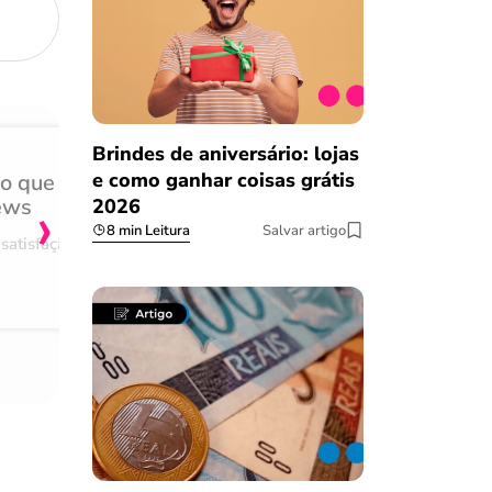
Brindes de aniversário: lojas
e como ganhar coisas grátis
do que
Achei muito rápido, sem 
›
ews
burocracia
2026
8 min Leitura
Salvar artigo
satisfação
Comentário retirado da nossa pes
08/03/2023