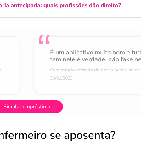
ia antecipada: quais profissões dão direito?
É um aplicativo muito bom e tu
tem nele é verdade, não fake n
o
Comentário retirado da nossa pesquisa de 
30/01/2023
Simular empréstimo
nfermeiro se aposenta?