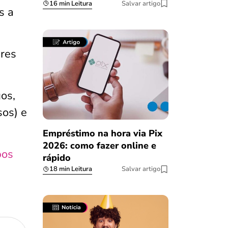
16 min Leitura
Salvar artigo
s a
ares
os,
sos) e
Empréstimo na hora via Pix
2026: como fazer online e
pos
rápido
18 min Leitura
Salvar artigo