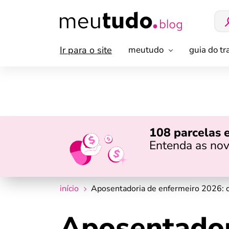
Ir para o site
meutudo
guia do t
108 parcelas 
Entenda as nov
início
Aposentadoria de enfermeiro 2026: c
Aposentador