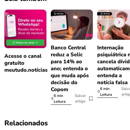
Banco Central
Internação
reduz a Selic
psiquiátrica 
Acesse o canal
para 14% ao
cancela dívi
gratuito
ano; entenda o
automaticam
meutudo.notícias
que muda após
entenda a
decisão do
notícia falsa
Copom
6 min
Salv
arti
Leitura
6 min
Salvar
artigo
Leitura
Relacionados