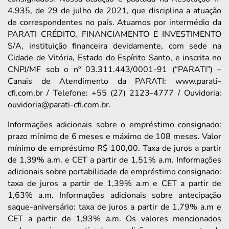
4.935, de 29 de julho de 2021, que disciplina a atuação
de correspondentes no país. Atuamos por intermédio da
PARATI CRÉDITO, FINANCIAMENTO E INVESTIMENTO
S/A, instituição financeira devidamente, com sede na
Cidade de Vitória, Estado do Espírito Santo, e inscrita no
CNPJ/MF sob o nº 03.311.443/0001-91 (“PARATI”) –
Canais de Atendimento da PARATI: www.parati-
cfi.com.br / Telefone: +55 (27) 2123-4777 / Ouvidoria:
ouvidoria@parati-cfi.com.br.
Informações adicionais sobre o empréstimo consignado:
prazo mínimo de 6 meses e máximo de 108 meses. Valor
mínimo de empréstimo R$ 100,00. Taxa de juros a partir
de 1,39% a.m. e CET a partir de 1,51% a.m. Informações
adicionais sobre portabilidade de empréstimo consignado:
taxa de juros a partir de 1,39% a.m e CET a partir de
1,63% a.m. Informações adicionais sobre antecipação
saque-aniversário: taxa de juros a partir de 1,79% a.m e
CET a partir de 1,93% a.m. Os valores mencionados