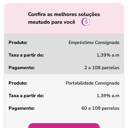
Confira as melhores soluções
meutudo para você
Produto
Empréstimo Consignado
1,39% a.m
Taxa
2 a 108 parcelas
a
partir
Portabilidade Consignado
de
1,39% a.m
Pagamento
60 a 108 parcelas