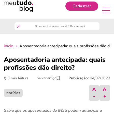
Cadastrar
Cadastrar
meutudo
início
Aposentadoria antecipada: quais profissões dão dire
guia do trabalhador
Aposentadoria antecipada: quais
finanças
profissões dão direito?
3 min leitura
Publicação:
04/07/2023
Salvar artigo
benefícios
A
A
crédito fácil
notícias
-
+
últimas notícias
Sabia que os aposentados do INSS podem antecipar a