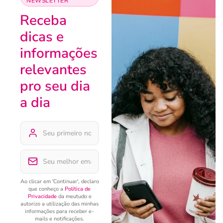
NEWSLETTER
Receba
dicas e
informações
relevantes
pro seu dia
a dia
Ao clicar em 'Continuar', declaro
que conheço a
Política de
Privacidade
da meutudo e
autorizo a utilização das minhas
informações para receber e-
mails e notificações.