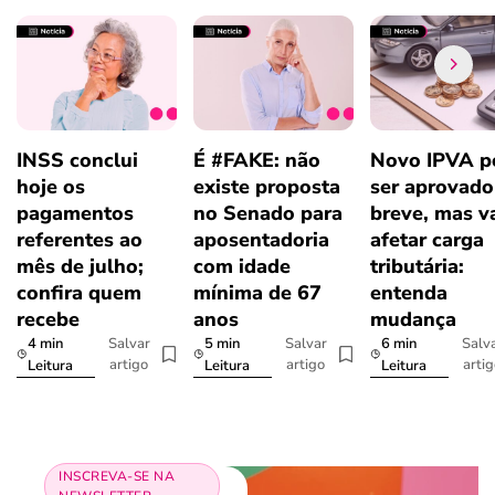
INSS conclui
É #FAKE: não
Novo IPVA p
hoje os
existe proposta
ser aprovad
pagamentos
no Senado para
breve, mas v
referentes ao
aposentadoria
afetar carga
mês de julho;
com idade
tributária:
confira quem
mínima de 67
entenda
recebe
anos
mudança
4 min
5 min
6 min
Salvar
Salvar
Salv
artigo
artigo
arti
Leitura
Leitura
Leitura
INSCREVA-SE NA