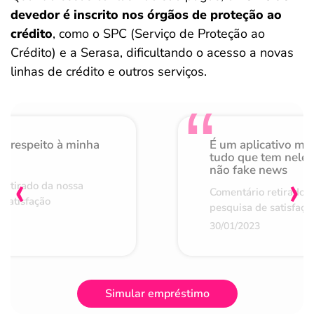
devedor é inscrito nos órgãos de proteção ao
crédito
, como o SPC (Serviço de Proteção ao
Crédito) e a Serasa, dificultando o acesso a novas
linhas de crédito e outros serviços.
o respeito à minha
É um aplicativo mu
de
tudo que tem nele 
não fake news
‹
›
retirado da nossa
Comentário retirado 
 satisfação
pesquisa de satisfaçã
30/01/2023
Simular empréstimo