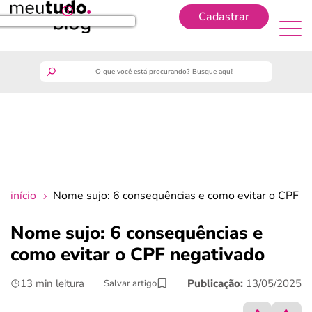
Cadastrar
Cadastrar
meutudo
guia do trabalhador
finanças
início
Nome sujo: 6 consequências e como evitar o CPF n
benefícios
Nome sujo: 6 consequências e
como evitar o CPF negativado
crédito fácil
13 min leitura
Publicação:
13/05/2025
Salvar artigo
últimas notícias