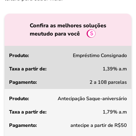
Confira as melhores soluções
meutudo para você
Produto
Empréstimo Consignado
1,39% a.m
Taxa
2 a 108 parcelas
a
partir
Antecipação Saque-aniversário
de
1,79% a.m
Pagamento
antecipe a partir de R$50