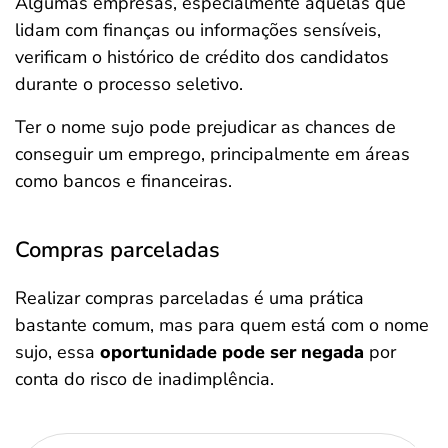
Algumas empresas, especialmente aquelas que
lidam com finanças ou informações sensíveis,
verificam o histórico de crédito dos candidatos
durante o processo seletivo.
Ter o nome sujo pode prejudicar as chances de
conseguir um emprego, principalmente em áreas
como bancos e financeiras.
Compras parceladas
Realizar compras parceladas é uma prática
bastante comum, mas para quem está com o nome
sujo, essa
oportunidade pode ser negada
por
conta do risco de inadimplência.
Salvar Ferramenta
Salvar Ferramenta
Salvar Ferramenta
Salvar Ferramenta