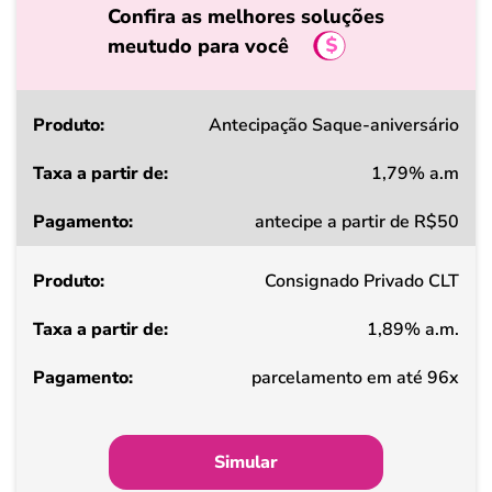
Confira as melhores soluções
meutudo para você
Produto
Antecipação Saque-aniversário
1,79% a.m
Taxa
antecipe a partir de R$50
a
partir
Consignado Privado CLT
de
1,89% a.m.
Pagamento
parcelamento em até 96x
Simular