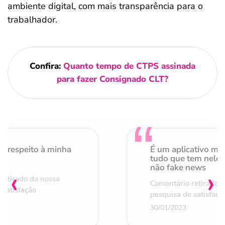
ambiente digital, com mais transparência para o
trabalhador.
Confira:
Quanto tempo de CTPS assinada
para fazer Consignado CLT?
o respeito à minha
É um aplicativo mu
de
tudo que tem nele 
não fake news
‹
›
retirado da nossa
Comentário retirado 
 satisfação
pesquisa de satisfaçã
30/01/2023