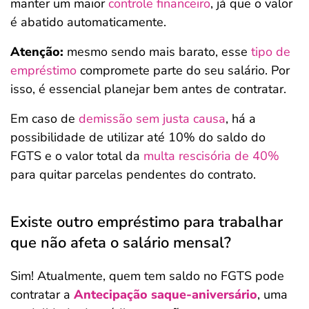
manter um maior
controle financeiro
, já que o valor
é abatido automaticamente.
Atenção:
mesmo sendo mais barato, esse
tipo de
empréstimo
compromete parte do seu salário. Por
isso, é essencial planejar bem antes de contratar.
Em caso de
demissão sem justa causa
, há a
possibilidade de utilizar até 10% do saldo do
FGTS e o valor total da
multa rescisória de 40%
para quitar parcelas pendentes do contrato.
Existe outro empréstimo para trabalhar
que não afeta o salário mensal?
Sim! Atualmente, quem tem saldo no FGTS pode
contratar a
Antecipação saque-aniversário
, uma
Salvar Ferramenta
Salvar Ferramenta