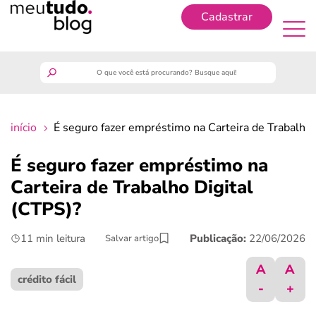
Cadastrar
Cadastrar
meutudo
início
É seguro fazer empréstimo na Carteira de Trabalho 
guia do trabalhador
É seguro fazer empréstimo na
finanças
Carteira de Trabalho Digital
(CTPS)?
benefícios
11 min leitura
Publicação:
22/06/2026
Salvar artigo
crédito fácil
A
A
crédito fácil
-
+
últimas notícias