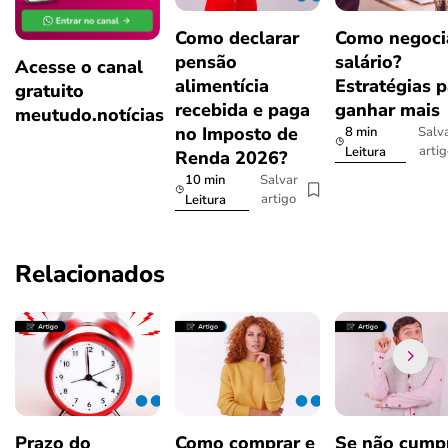
Como declarar
Como negoci
pensão
salário?
Acesse o canal
alimentícia
Estratégias p
gratuito
recebida e paga
ganhar mais
meutudo.notícias
no Imposto de
8 min
Salv
arti
Leitura
Renda 2026?
10 min
Salvar
artigo
Leitura
Relacionados
Prazo do
Como comprar e
Se não cumpr