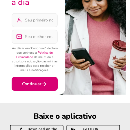
a dia
Ao clicar em 'Continuar', declaro
que conheço a
Política de
Privacidade
da meutudo e
autorizo a utilização das minhas
informações para receber e-
mails e notificações.
Continuar
Baixe o aplicativo