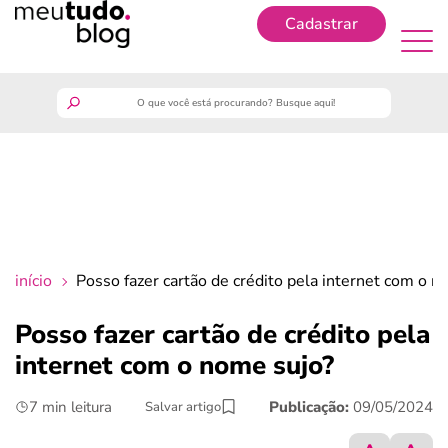
Cadastrar
Cadastrar
meutudo
guia do trabalhador
finanças
início
Posso fazer cartão de crédito pela internet com o n
benefícios
Posso fazer cartão de crédito pela
internet com o nome sujo?
crédito fácil
7 min leitura
Publicação:
09/05/2024
Salvar artigo
últimas notícias