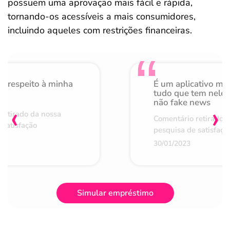
possuem uma aprovação mais fácil e rápida,
tornando-os acessíveis a mais consumidores,
incluindo aqueles com restrições financeiras.
o respeito à minha
É um aplicativo mu
de
tudo que tem nele 
não fake news
‹
›
retirado da nossa
Comentário retirado 
 satisfação
pesquisa de satisfaçã
30/01/2023
Simular empréstimo