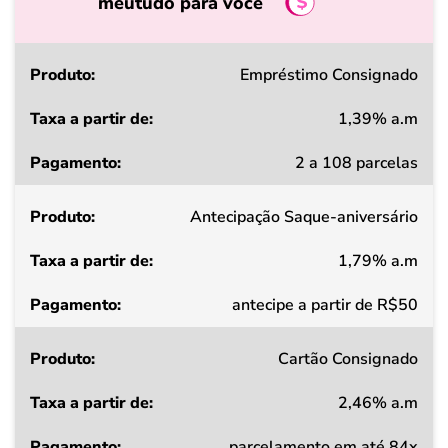
meutudo para você
Produto
Empréstimo Consignado
1,39% a.m
Taxa
2 a 108 parcelas
a
partir
Antecipação Saque-aniversário
de
1,79% a.m
Pagamento
antecipe a partir de R$50
Cartão Consignado
2,46% a.m
parcelamento em até 84x