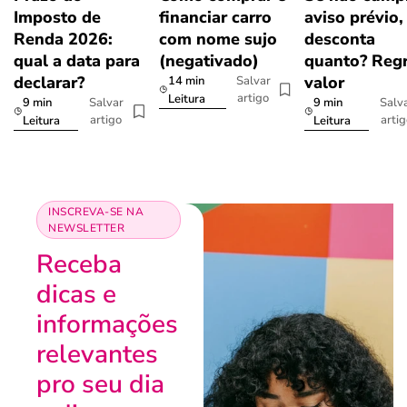
Imposto de
financiar carro
aviso prévio,
Renda 2026:
com nome sujo
desconta
qual a data para
(negativado)
quanto? Regr
declarar?
valor
14 min
Salvar
artigo
Leitura
9 min
9 min
Salvar
Salv
artigo
arti
Leitura
Leitura
INSCREVA-SE NA
NEWSLETTER
Receba
dicas e
informações
relevantes
pro seu dia