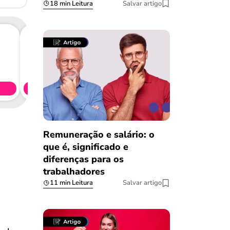
18 min Leitura
Salvar artigo
Consig
CL
Simule 
Remuneração e salário: o
que é, significado e
diferenças para os
trabalhadores
11 min Leitura
Salvar artigo