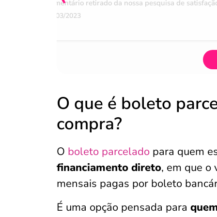
Comentário retirado da nossa pesquisa de satisfaçã
07/03/2023
O que é boleto parc
compra?
O
boleto parcelado
para quem es
financiamento direto
, em que o 
mensais pagas por boleto bancár
É uma opção pensada para
quem