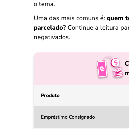
o tema.
Uma das mais comuns é:
quem te
parcelado
? Continue a leitura p
negativados.
C
m
Produto
Empréstimo Consignado