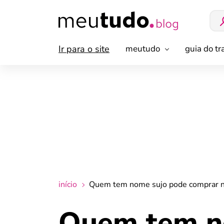
Ir para o site
meutudo
guia do t
início
Quem tem nome sujo pode comprar n
Quem tem n