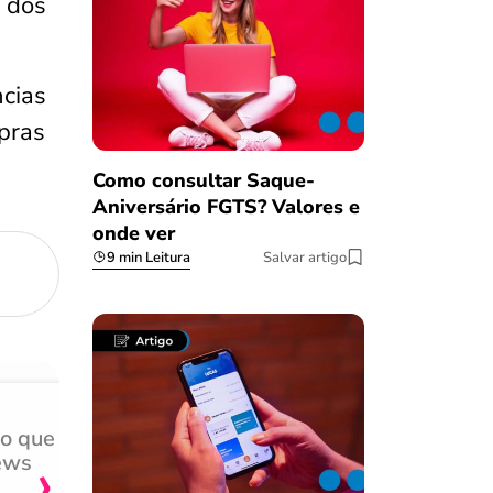
a dos
cias
mpras
Como consultar Saque-
Aniversário FGTS? Valores e
onde ver
9 min Leitura
Salvar artigo
do que
Achei muito rápido, sem 
›
ews
burocracia