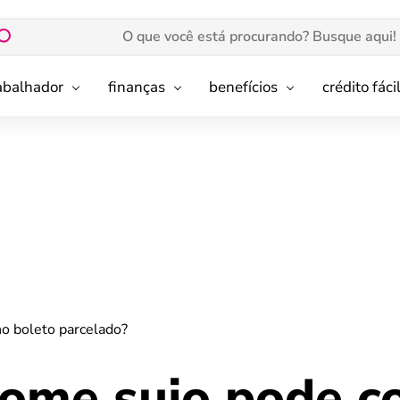
rabalhador
finanças
benefícios
crédito fáci
o boleto parcelado?
ome sujo pode c