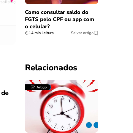
satisfação
Comentário retirado da nossa pes
08/03/2023
Como consultar saldo do
FGTS pelo CPF ou app com
o celular?
14 min Leitura
Salvar artigo
Relacionados
 de