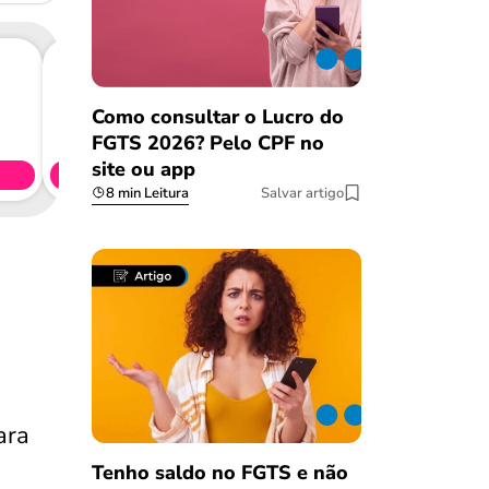
Como consultar o Lucro do
Consig
CL
FGTS 2026? Pelo CPF no
site ou app
Simule 
8 min Leitura
Salvar artigo
ara
Tenho saldo no FGTS e não
Salvar Ferramenta
Salvar Ferramenta
Salvar Ferramenta