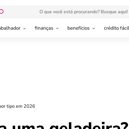
rabalhador
finanças
benefícios
crédito fáci
por tipo em 2026
a uma geladeira?