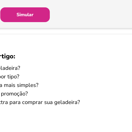
Simular
rtigo:
ladeira?
or tipo?
a mais simples?
m promoção?
tra para comprar sua geladeira?