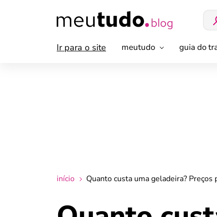
Ir para o site
meutudo
guia do t
início
Quanto custa uma geladeira? Preços 
Quanto cust