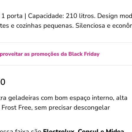
 porta | Capacidade: 210 litros. Design mo
etes e cozinhas pequenas. Silenciosa e econô
roveitar as promoções da Black Friday
00
ra geladeiras com bom espaço interno, alta
a Frost Free, sem precisar descongelar
essa faixa são
Electrolux, Consul e Midea
.