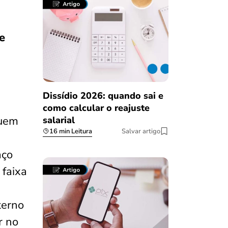
e
Dissídio 2026: quando sai e
como calcular o reajuste
quem
salarial
16 min Leitura
Salvar artigo
aço
 faixa
terno
r no