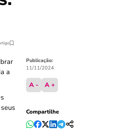
artigo
brar
Publicação:
11/11/2024
ia a
A -
A +
Os
 seus
Compartilhe