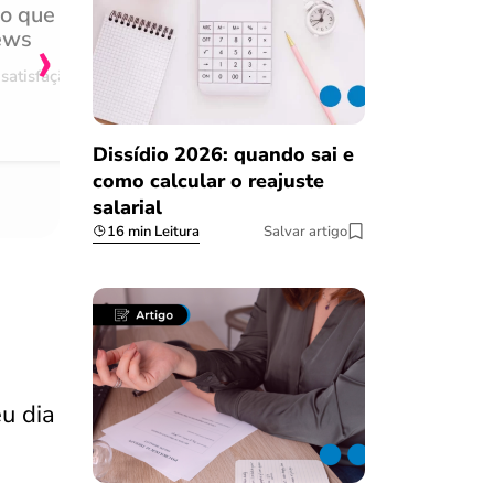
do que
Achei muito rápido, sem 
›
ews
burocracia
satisfação
Comentário retirado da nossa pes
08/03/2023
Dissídio 2026: quando sai e
como calcular o reajuste
salarial
16 min Leitura
Salvar artigo
u dia