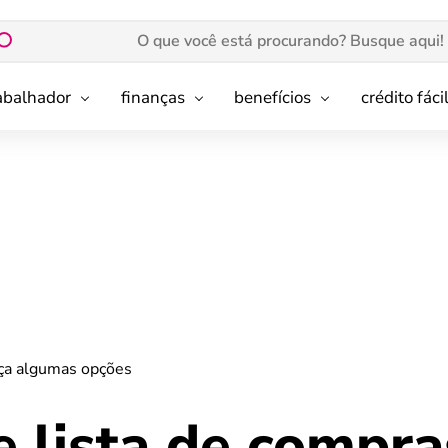
rabalhador
finanças
benefícios
crédito fáci
eça algumas opções
e lista de compra