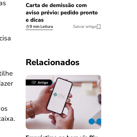
as
Carta de demissão com
aviso prévio: pedido pronto
e dicas
9 min Leitura
Salvar artigo
cisa
Relacionados
ilhe
fazer
aos
aixa.