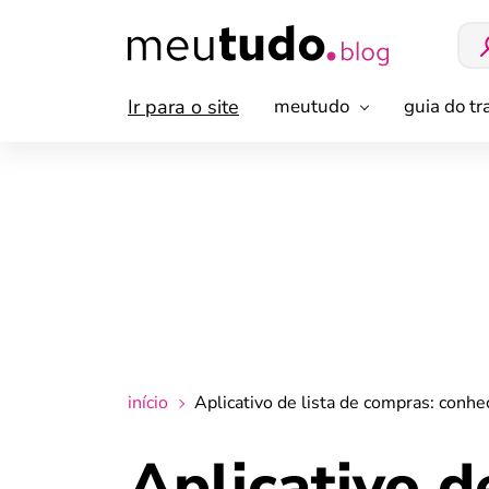
Ir para o site
meutudo
guia do t
início
Aplicativo de lista de compras: conh
Aplicativo d