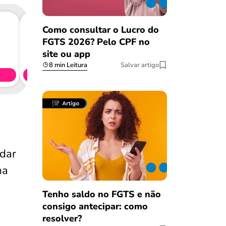
Como consultar o Lucro do
FGTS 2026? Pelo CPF no
Consig
site ou app
CL
8 min Leitura
Salvar artigo
Simule 
udar
ma
Tenho saldo no FGTS e não
consigo antecipar: como
resolver?