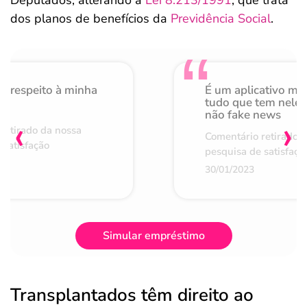
Deputados, alterando a
Lei 8.213/1991
, que trata
dos planos de benefícios da
Previdência Social
.
o respeito à minha
É um aplicativo mu
de
tudo que tem nele 
não fake news
‹
›
retirado da nossa
Comentário retirado 
 satisfação
pesquisa de satisfaçã
30/01/2023
Simular empréstimo
Transplantados têm direito ao