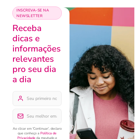
INSCREVA-SE NA
NEWSLETTER
Receba
dicas e
informações
relevantes
pro seu dia
a dia
Ao clicar em 'Continuar', declaro
que conheço a
Política de
Privacidade
da meutudo e