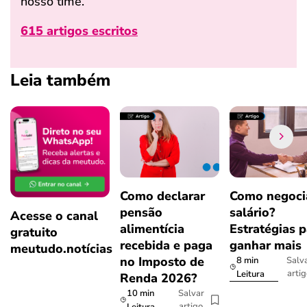
nosso time.
615 artigos escritos
Leia também
Como declarar
Como negoci
pensão
salário?
Acesse o canal
alimentícia
Estratégias p
gratuito
recebida e paga
ganhar mais
meutudo.notícias
no Imposto de
8 min
Salv
arti
Leitura
Renda 2026?
10 min
Salvar
artigo
Leitura