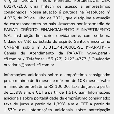
Virgílio Távora, nº 303, Meireles, Fortaleza/CE, CEP:
60170-250, uma fintech de acesso a empréstimos
consignados. Nossa atuação é pautada na Resolução nº
4.935, de 29 de julho de 2021, que disciplina a atuação
de correspondentes no país. Atuamos por intermédio da
PARATI CRÉDITO, FINANCIAMENTO E INVESTIMENTO
S/A, instituição financeira devidamente, com sede na
Cidade de Vitória, Estado do Espírito Santo, e inscrita no
CNPJ/MF sob o nº 03.311.443/0001-91 (“PARATI”) –
Canais de Atendimento da PARATI: www.parati-
cfi.com.br / Telefone: +55 (27) 2123-4777 / Ouvidoria:
ouvidoria@parati-cfi.com.br.
Informações adicionais sobre o empréstimo consignado:
prazo mínimo de 6 meses e máximo de 108 meses. Valor
mínimo de empréstimo R$ 100,00. Taxa de juros a partir
de 1,39% a.m. e CET a partir de 1,51% a.m. Informações
adicionais sobre portabilidade de empréstimo consignado:
taxa de juros a partir de 1,39% a.m e CET a partir de
1,63% a.m. Informações adicionais sobre antecipação