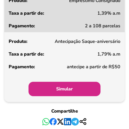
Produto
Empréstimo Consignado
1,39% a.m
Taxa
2 a 108 parcelas
a
partir
Antecipação Saque-aniversário
de
1,79% a.m
Pagamento
antecipe a partir de R$50
Simular
Compartilhe