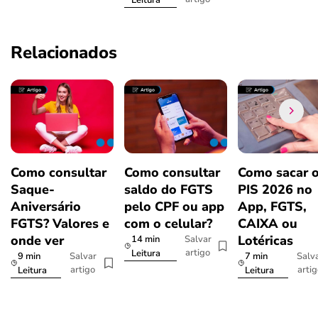
Relacionados
Como consultar
Como consultar
Como sacar 
Saque-
saldo do FGTS
PIS 2026 no
Aniversário
pelo CPF ou app
App, FGTS,
FGTS? Valores e
com o celular?
CAIXA ou
onde ver
Lotéricas
14 min
Salvar
artigo
Leitura
9 min
7 min
Salvar
Salv
artigo
arti
Leitura
Leitura