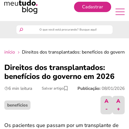
Cadastrar
Cadastrar
meutudo
início
Direitos dos transplantados: benefícios do govern
guia do trabalhador
Direitos dos transplantados:
finanças
benefícios do governo em 2026
6 min leitura
Publicação:
08/01/2026
Salvar artigo
benefícios
A
A
crédito fácil
benefícios
-
+
últimas notícias
Os pacientes que passam por um transplante de