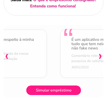
Entenda como funciona!
o respeito à minha
É um aplicativo mu
de
tudo que tem nele 
não fake news
‹
›
retirado da nossa
Comentário retirado 
 satisfação
pesquisa de satisfaçã
30/01/2023
Simular empréstimo