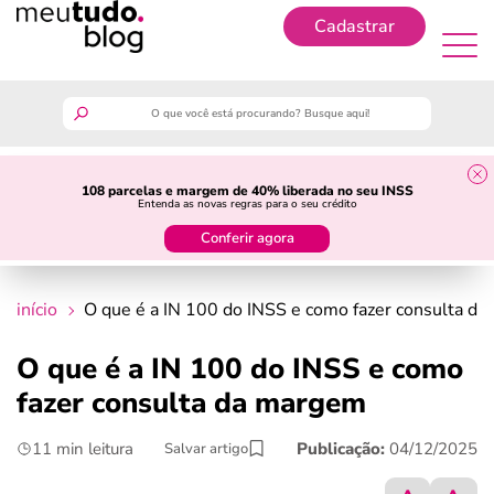
Cadastrar
Cadastrar
meutudo
108 parcelas e margem de 40% liberada no seu INSS
Entenda as novas regras para o seu crédito
guia do trabalhador
Conferir agora
finanças
início
O que é a IN 100 do INSS e como fazer consulta d
benefícios
O que é a IN 100 do INSS e como
fazer consulta da margem
crédito fácil
11 min leitura
Publicação:
04/12/2025
Salvar artigo
últimas notícias