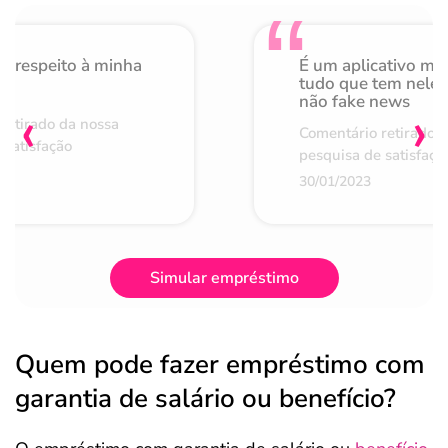
o respeito à minha
É um aplicativo mu
de
tudo que tem nele 
não fake news
‹
›
retirado da nossa
Comentário retirado 
 satisfação
pesquisa de satisfaçã
30/01/2023
Simular empréstimo
Quem pode fazer empréstimo com
garantia de salário ou benefício?