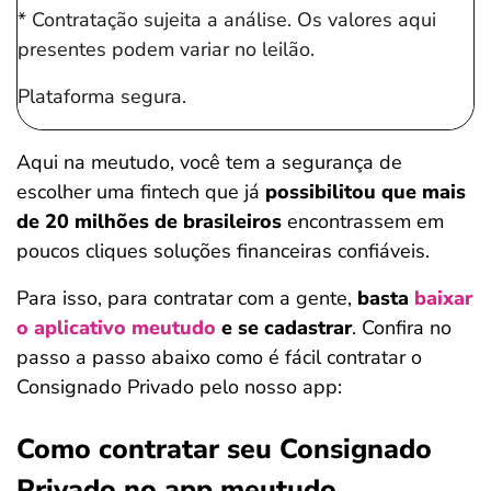
* Contratação sujeita a análise. Os valores aqui
presentes podem variar no leilão.
Plataforma segura.
Aqui na meutudo, você tem a segurança de
escolher uma fintech que já
possibilitou que mais
de 20 milhões de brasileiros
encontrassem em
poucos cliques soluções financeiras confiáveis.
Para isso, para contratar com a gente,
basta
baixar
o aplicativo meutudo
e se cadastrar
. Confira no
passo a passo abaixo como é fácil contratar o
Consignado Privado pelo nosso app:
Como contratar seu Consignado
Privado no app meutudo
Salvar Ferramenta
Salvar Ferramenta
Salvar Ferramenta