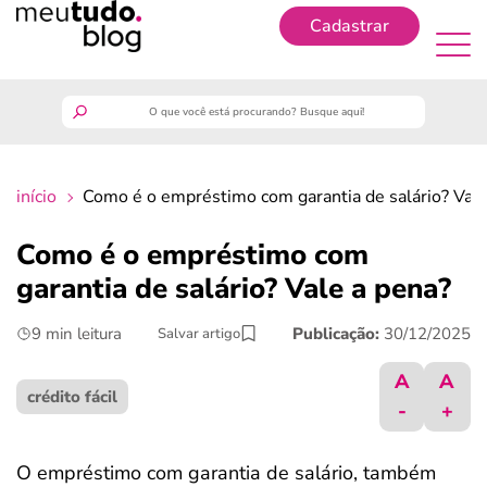
Cadastrar
Cadastrar
meutudo
início
Como é o empréstimo com garantia de salário? Vale
guia do trabalhador
Como é o empréstimo com
finanças
garantia de salário? Vale a pena?
9 min leitura
Publicação:
30/12/2025
Salvar artigo
benefícios
A
A
crédito fácil
crédito fácil
-
+
últimas notícias
O empréstimo com garantia de salário, também