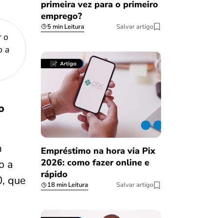
primeira vez para o primeiro
emprego?
5 min Leitura
Salvar artigo
 o
o a
o
m
Empréstimo na hora via Pix
2026: como fazer online e
o a
rápido
0, que
18 min Leitura
Salvar artigo