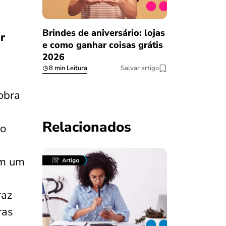
Brindes de aniversário: lojas
r
e como ganhar coisas grátis
2026
8 min Leitura
Salvar artigo
 obra
Relacionados
lo
em um
raz
ras