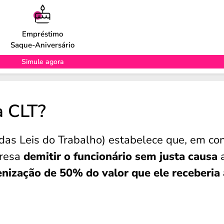
Empréstimo
Saque-Aniversário
Simule agora
a CLT?
das Leis do Trabalho) estabelece que, em co
presa
demitir o funcionário sem justa causa
a
enização de
50% do valor que ele receberia 