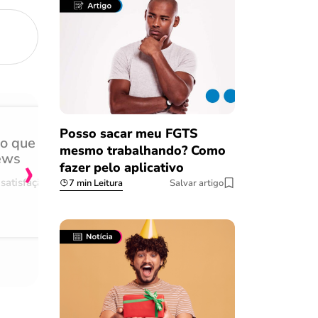
Posso sacar meu FGTS
do que
Achei muito rápido, sem 
mesmo trabalhando? Como
›
ews
burocracia
fazer pelo aplicativo
satisfação
Comentário retirado da nossa pes
7 min Leitura
Salvar artigo
08/03/2023