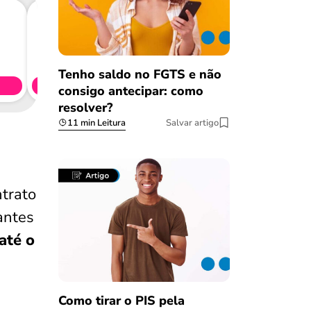
Consig
CL
Tenho saldo no FGTS e não
Simule 
consigo antecipar: como
resolver?
11 min Leitura
Salvar artigo
ntrato
ntes
até o
Como tirar o PIS pela
Salvar Ferramenta