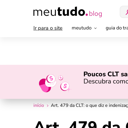
Ir para o site
meutudo
guia do t
Poucos CLT sa
Descubra como
início
Art. 479 da CLT: o que diz e indeniza
Art. 479 da 