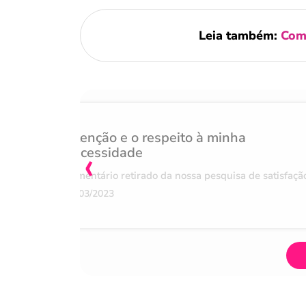
Leia também:
Como
Atenção e o respeito à minha
‹
necessidade
Comentário retirado da nossa pesquisa de satisfaçã
07/03/2023